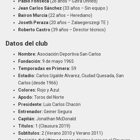
Pablo Fonseca
(26 años – Gzira United)
Jean Carlos Sánchez
(33 años – Sin equipo )
Bairon Murcia
(22 años – Herediano)
Joseth Peraza
(20 años – Zalaegerszegi TE )
Roberto Castro
(39 años – Director técnico)
Datos del club
Nombre:
Asociación Deportiva San Carlos
Fundación:
9 de mayo 1965
Temporadas en Primera:
59
Estadio:
Carlos Ugalde Alvarez, Ciudad Quesada, San
Carlos (desde 1966)
Colores:
Rojo y Azul.
Apodo:
Toros del Norte
Presidente:
Luis Carlos Chacón
Entrenador:
Geiner Segura
Capitán:
Jonathan McDonald
Títulos:
1 (Clausura 2019)
Subtítulos:
2 (Verano 2010 y Verano 2011)