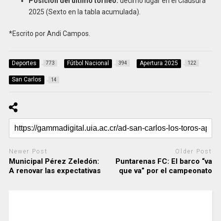
Posición del último torneo:
décimo lugar en el Clausura
2025 (Sexto en la tabla acumulada).
*Escrito por Andi Campos.
Deportes
Fútbol Nacional
Apertura 2025
773
394
122
San Carlos
14
Newer Post
Older Post
Municipal Pérez Zeledón:
Puntarenas FC: El barco “va
A renovar las expectativas
que va” por el campeonato