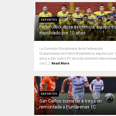
DEPORTES
Fedefútbol dicta sentencia: equipo e
expulsado por 10 años
La Comisión Disciplinaria de la Federación
Costarricense de Fútbol (Fedefútbol) expulsó por 
años a San Carlos FC de toda actividad relacionad
con [...]
Read More
DEPORTES
San Carlos suma de a tres con
remontada a Puntarenas FC