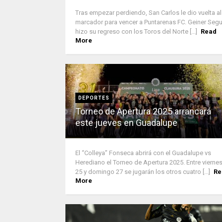
Tras empezar perdiendo, San Carlos le dio vuelta al
marcador para vencer a Puntarenas FC. Geiner Segu
hizo su regreso con los Toros del Norte [...]
Read
More
DEPORTES
Torneo de Apertura 2025 arrancará
este jueves en Guadalupe
El “Colleya” Fonseca abrirá con el Guadalupe vs
Herediano el Torneo de Apertura 2025. Entre vierne
25 y domingo 27 se jugarán los otros cuatro [...]
Re
More