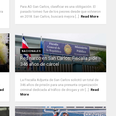
Para AD San Carlos, clasificar es una obligación. El
ra
pasado torneo fue de los peores desde que volvieron
en 2018. San Carlos, buscará mejora [...]
Read More
NACIONALES
Red narco en San Carlos: Fiscalía pide
346 años de cárcel
La Fiscalía Adjunta de San Carlos solicitó un total de
s
346 años de prisión para una presunta organización
ad
criminal dedicada al tráfico de drogas y otr [...]
Read
More