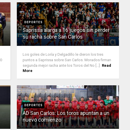
DEPORTES
s
Saprissa alarga a 16 juegos sin perder
su racha sobre San Carlos
Los goles de Loría y Delgadillo le dieron los tres
10
puntos a Saprissa sobre San Carlos. Morados firman
a
segunda mejor racha ante los Toros del No [...]
Read
More
DEPORTES
AD San Carlos: Los toros apuntan a un
nuevo comienzo