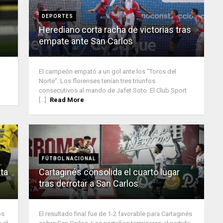
DEPORTES
Herediano corta racha de victorias tras
empate ante San Carlos
El campeón empató a un gol ante los “Toros del
Norte”. Los florenses tenían tres triunfos
consecutivos al mando de Jafet Soto. El Club Sport
[...]
Read More
FÚTBOL NACIONAL
ita
Cartaginés consolida el cuarto lugar
tras derrotar a San Carlos
os
El resultado final fue de 1-2 favorable para Cartaginés