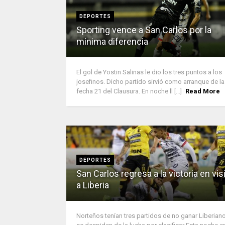
DEPORTES
Sporting vence a San Carlos por la
mínima diferencia
El gol de Yostin Salinas le dio los tres puntos a los
josefinos. Dicho partido sirvió como arranque de la
fecha 21 del Clausura. En noche ll [...]
Read More
DEPORTES
San Carlos regresa a la victoria en vis
a Liberia
Norteños tenían tres partidos de no ganar Liberian