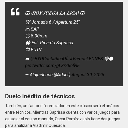
🦁 ¡𝑯𝑶𝒀 𝑱𝑼𝑬𝑮𝑨 𝑳𝑨 𝑳𝑰𝑮𝑨! 🦁
🏆 Jornada 6 / Apertura 25’
🆚 SAP
🕒 8:00p.m
🏟 Est. Ricardo Saprissa
📺 FUTV
➡️
@BYDCostaRicaOfi
#VamosLEONES
🔴⚫️
pic.twitter.com/gLZr26efNE
— Alajuelense (@ldacr)
August 30, 2025
Duelo inédito de técnicos
También, un factor diferenciador en este clásico será el análisis
entre técnicos. Mientras Saprissa cuenta con varios juegos para
estudiar al equipo manudo, Oscar Ramírez solo tiene dos juegos
para analizar a Vladimir Quesada.