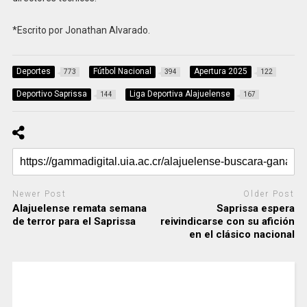
*Escrito por Jonathan Alvarado.
Deportes
Fútbol Nacional
Apertura 2025
773
394
122
Deportivo Saprissa
Liga Deportiva Alajuelense
144
167
Newer Post
Older Post
Alajuelense remata semana
Saprissa espera
de terror para el Saprissa
reivindicarse con su afición
en el clásico nacional