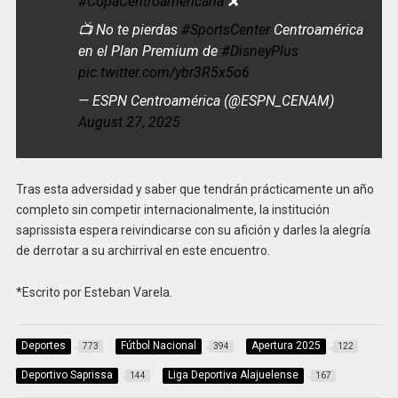
#CopaCentroamericana
❌
📺 No te pierdas
#SportsCenter
Centroamérica
en el Plan Premium de
#DisneyPlus
pic.twitter.com/ybr3R5x5o6
— ESPN Centroamérica (@ESPN_CENAM)
August 27, 2025
Tras esta adversidad y saber que tendrán prácticamente un año
completo sin competir internacionalmente, la institución
saprissista espera reivindicarse con su afición y darles la alegría
de derrotar a su archirrival en este encuentro.
*Escrito por Esteban Varela.
Deportes
Fútbol Nacional
Apertura 2025
773
394
122
Deportivo Saprissa
Liga Deportiva Alajuelense
144
167