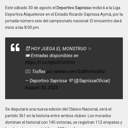
Este sábado 30 de agosto el
Deportivo Saprissa
recibirá a la Liga
Deportiva Alajuelense en el Estadio Ricardo Saprissa Aymá, por la
jornada número seis del campeonato nacional. El encuentro dará
inicio a las 8:00 pm.
😈 HOY JUEGA EL MONSTRUO ✨
🎟️ Entradas disponibles en
https://t.co/hjbx91UUVm
👉🏻 Tioflex
pic.twitter.com/GAWvVvvD9z
— Deportivo Saprissa 💜 (@SaprissaOficial)
August 30, 2025
Se disputará una nueva edición del Clásico Nacional, será el
partido 361 en la historia entre ambos clubes. Los morados
dominan el historial con 140 victorias, se registran 112 empates y