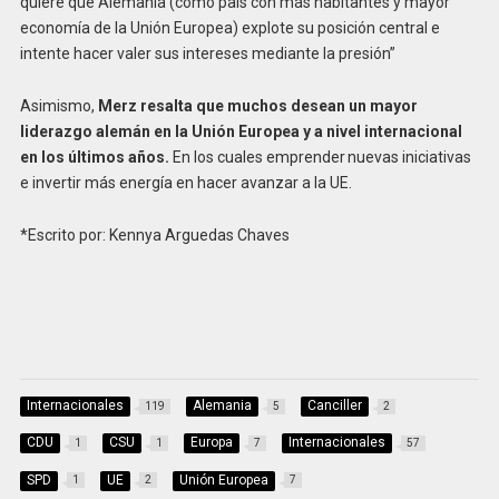
quiere que Alemania (como país con más habitantes y mayor
economía de la Unión Europea) explote su posición central e
intente hacer valer sus intereses mediante la presión”
Asimismo,
Merz resalta que muchos desean un mayor
liderazgo alemán en la Unión Europea y a nivel internacional
en los últimos años.
E
n los cuales emprender nuevas iniciativas
e invertir más energía en hacer avanzar a la UE.
*Escrito por: Kennya Arguedas Chaves
Internacionales
Alemania
Canciller
119
5
2
CDU
CSU
Europa
Internacionales
1
1
7
57
SPD
UE
Unión Europea
1
2
7