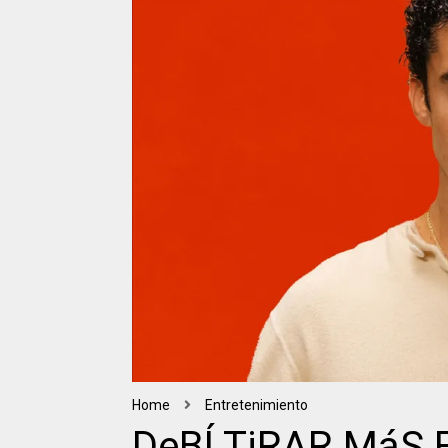
Home
Entretenimiento
DeBÍ TiRAR MáS 