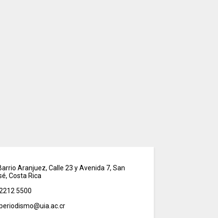
arrio Aranjuez, Calle 23 y Avenida 7, San
sé, Costa Rica
2212 5500
periodismo@uia.ac.cr