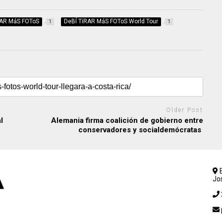
RAR MáS FOToS
DeBÍ TiRAR MáS FOToS World Tour
1
1
Older Post
l
Alemania firma coalición de gobierno entre
conservadores y socialdemócratas
B
Jo