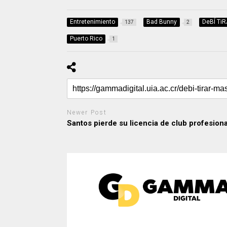
Entretenimiento
Bad Bunny
DeBÍ Ti
137
2
Puerto Rico
1
Newer Post
Santos pierde su licencia de club profesiona