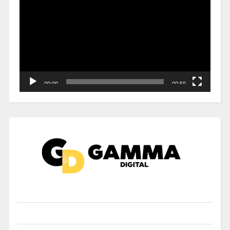
vídeo
00:00
00:59