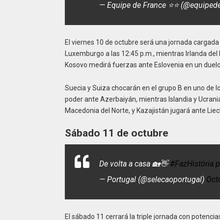
— Equipe de France ⭐⭐ (@equiped
El viernes 10 de octubre será una jornada cargad
Luxemburgo a las 12:45 p.m., mientras Irlanda del 
Kosovo medirá fuerzas ante Eslovenia en un duelo
Suecia y Suiza chocarán en el grupo B en uno de l
poder ante Azerbaiyán, mientras Islandia y Ucrania
Macedonia del Norte, y Kazajistán jugará ante Liec
Sábado 11 de octubre
De volta a casa 🏡👋
#FazHistória
p
— Portugal (@selecaoportugal)
Oct
El sábado 11 cerrará la triple jornada con potenci