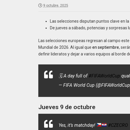
9 octubre, 2025
Las selecciones disputan puntos clave en la 
De jueves a sábado, potencias y sorpresas 
Las selecciones europeas regresan al campo este j
Mundial de 2026. Al igual que
en septiembre
, ser
definir lideratos y dejar a varios equipos al borde d
🗓️ A day full of
#FIFAWorldCup
qual
— FIFA World Cup (@FIFAWorldCu
Jueves 9 de octubre
Yes, it’s matchday!
#CZECRO