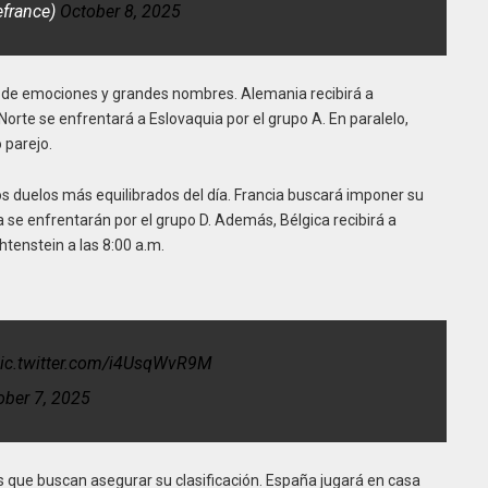
efrance)
October 8, 2025
a de emociones y grandes nombres. Alemania recibirá a
Norte se enfrentará a Eslovaquia por el grupo A. En paralelo,
 parejo.
os duelos más equilibrados del día. Francia buscará imponer su
 se enfrentarán por el grupo D. Además, Bélgica recibirá a
htenstein a las 8:00 a.m.
ic.twitter.com/i4UsqWvR9M
ober 7, 2025
as que buscan asegurar su clasificación. España jugará en casa