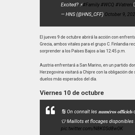
Excited? ⚡️
#Family
#WCQ
#Vatreni
❤
— HNS (@HNS_CFF)
October 9, 20
El jueves 9 de octubre abrirá la acción con enfre
Grecia, ambos vitales para el grupo C. Finlandia re
sorprender a los Países Bajos a las 12:45 p.m.
Austria enfrentará a San Marino, en un partido do
Herzegovina visitará a Chipre con la obligación d
duelos más esperados del día.
Viernes 10 de octubre
🔢 On connaît les 𝐧𝐮𝐦𝐞́𝐫𝐨𝐬 𝐨𝐟𝐟𝐢
👕 Maillots et flocages disponible
pic.twitter.com/N8K0Sd8w0K