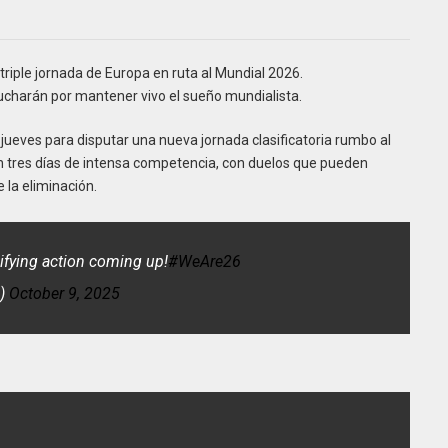
triple jornada de Europa en ruta al Mundial 2026.
lucharán por mantener vivo el sueño mundialista.
ueves para disputar una nueva jornada clasificatoria rumbo al
án tres días de intensa competencia, con duelos que pueden
e la eliminación.
ifying action coming up!
#WeAre26
p)
October 9, 2025