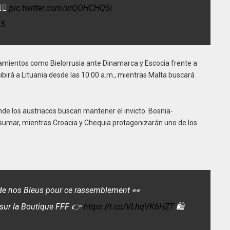
️‍🔥
pic.twitter.com/xrQOHCHQ5i
25
ntamientos como Bielorrusia ante Dinamarca y Escocia frente a
cibirá a Lituania desde las 10:00 a.m., mientras Malta buscará
nde los austriacos buscan mantener el invicto. Bosnia-
e sumar, mientras Croacia y Chequia protagonizarán uno de los
𝐜𝐢𝐞𝐥𝐬 de nos Bleus pour ce rassemblement 👀
s sur la Boutique FFF 👉
https://t.co/VLhqVK6HZT
🛍️