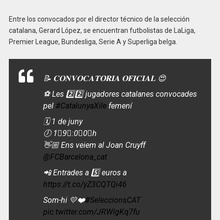
Entre los convocados por el director técnico de la selección
catalana, Gerard López, se encuentran futbolistas de LaLiga,
Premier League, Bundesliga, Serie A y Superliga belga.
📝 𝐂𝐎𝐍𝐕𝐎𝐂𝐀𝐓𝐎̀𝐑𝐈𝐀 𝐎𝐅𝐈𝐂𝐈𝐀𝐋 😍
⚽️ Les 2️⃣2️⃣ jugadores catalanes convocades
pel
#CatalunyaXile
femení
🗓️ 1 de juny
🕖 1⃣9⃣:0⃣0⃣h
👋🏼 Ens veiem al Joan Cruyff
@FCBarcelona_cat
📲 Entrades a 5️⃣ euros a
https://t.co/yZ3CQTQi46
Som-hi 💛❤️
#SeleccionsCAT
pic.twitter.com/JRWlgKq7fu