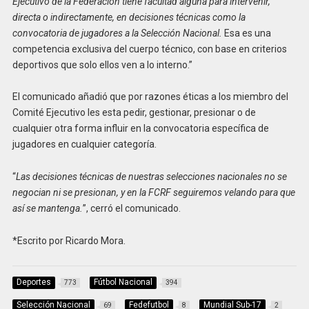
Ejecutivo de la Federación tiene facultad alguna para intervenir,
directa o indirectamente, en decisiones técnicas como la
convocatoria de jugadores a la Selección Nacional.
Esa es una
competencia exclusiva del cuerpo técnico, con base en criterios
deportivos que solo ellos ven a lo interno.”
El comunicado añadió que por razones éticas a los miembro del
Comité Ejecutivo les esta pedir, gestionar, presionar o de
cualquier otra forma influir en la convocatoria específica de
jugadores en cualquier categoría.
“
Las decisiones técnicas de nuestras selecciones nacionales no se
negocian ni se presionan, y en la FCRF seguiremos velando para que
así se mantenga.
”, cerró el comunicado.
*Escrito por Ricardo Mora.
Deportes
Fútbol Nacional
773
394
Selección Nacional
Fedefutbol
Mundial Sub-17
69
8
2