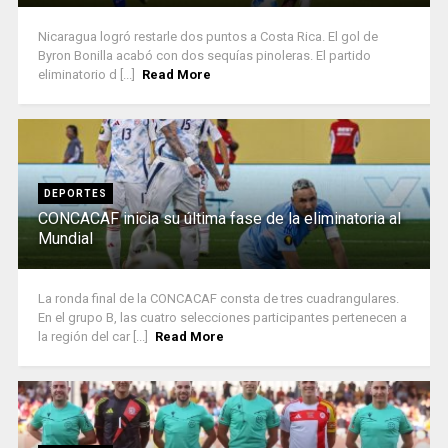
Nicaragua logró restarle dos puntos a Costa Rica. El gol de
Byron Bonilla acabó con dos sequías pinoleras. El partido
eliminatorio d [...]
Read More
DEPORTES
CONCACAF inicia su última fase de la eliminatoria al
Mundial
La ronda final de la CONCACAF consta de tres cuadrangulares.
En el grupo B, las cuatro selecciones participantes pertenecen a
la región del car [...]
Read More