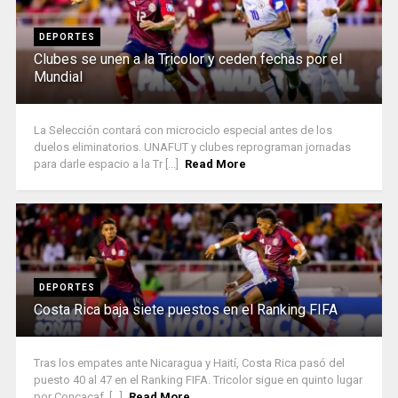
DEPORTES
Clubes se unen a la Tricolor y ceden fechas por el
Mundial
La Selección contará con microciclo especial antes de los
duelos eliminatorios. UNAFUT y clubes reprograman jornadas
para darle espacio a la Tr [...]
Read More
DEPORTES
Costa Rica baja siete puestos en el Ranking FIFA
Tras los empates ante Nicaragua y Haití, Costa Rica pasó del
puesto 40 al 47 en el Ranking FIFA. Tricolor sigue en quinto lugar
por Concacaf. [...]
Read More