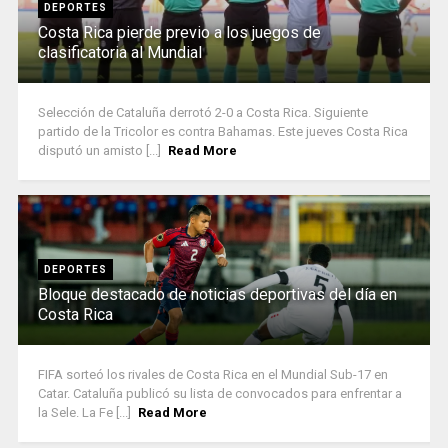
DEPORTES
Costa Rica pierde previo a los juegos de
clasificatoria al Mundial
Selección de Cataluña derrotó 2-0 a Costa Rica. Siguiente
partido de la Tricolor es contra Bahamas. Este jueves Costa Rica
disputó un amisto [...]
Read More
DEPORTES
Bloque destacado de noticias deportivas del día en
Costa Rica
FIFA sorteó los rivales de Costa Rica en el Mundial Sub-17 en
Catar. Cataluña publicó su lista de convocados para enfrentar a
la Sele. La Fe [...]
Read More