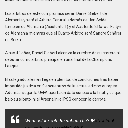
Los árbitros de este compromiso serán Daniel Siebert de
Alemania y será el Árbitro Central, además de Jan Seidel
también de Alemania (Asistente 1) y el Asistente 2 Rafael Foltyn
de Alemania mientras que el Cuarto Árbitro será Sandro Schärer
de Suiza.
A sus 42 años, Daniel Siebert alcanza la cumbre de su carrera al
debutar como árbitro principal en una final de la Champions
League.
El colegiado alemán llega en plenitud de condiciones tras haber
impartido justicia en 9 encuentros de la actual edición europea.
Además, según la UEFA aporta un dato curioso a la final, y es que
bajo su silbato, ni el Arsenal ni el PSG conocen la derrota.
What colour will the ribbons be? 💝
#UCLfinal
pic.twitter.com/kxvMFYpGbK