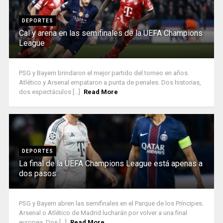
DEPORTES
Cal y arena en las semifinales de la UEFA Champions
League
PSG y Bayern brindaron el mejor partido del torneo en años.
Atlético y Arsenal empataron a punta de penales. Dos historias,
dos espectáculos [...]
Read More
DEPORTES
La final de la UEFA Champions League está apenas a
dos pasos
PSG y Bayern abren las semifinales en el Parque de los Príncipes.
Arsenal o Atlético de Madrid lucharán por volver a una final
europea. Dos [...]
Read More