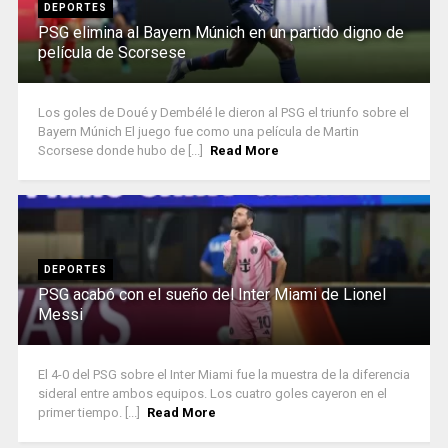
DEPORTES
PSG elimina al Bayern Múnich en un partido digno de
película de Scorsese
Los goles de Doué y Dembélé le dieron al PSG el triunfo sobre el
Bayern Múnich El juego fue como una película de Martin
Scorsese donde hubo de [...]
Read More
DEPORTES
PSG acabó con el sueño del Inter Miami de Lionel
Messi
El 4-0 del PSG sobre el Inter Miami fue la muestra de la diferencia
sideral entre ambos equipos. Los cuatro goles cayeron en el
primer tiempo. [...]
Read More