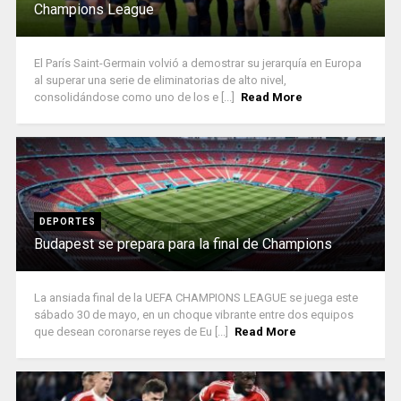
Champions League
El París Saint-Germain volvió a demostrar su jerarquía en Europa
al superar una serie de eliminatorias de alto nivel,
consolidándose como uno de los e [...]
Read More
DEPORTES
Budapest se prepara para la final de Champions
La ansiada final de la UEFA CHAMPIONS LEAGUE se juega este
sábado 30 de mayo, en un choque vibrante entre dos equipos
que desean coronarse reyes de Eu [...]
Read More