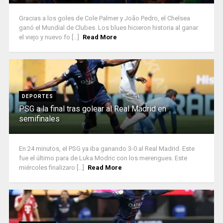
Gracias a los goles de Cole Palmer y João Pedro, el Chelsea
ganó el Mundial de Clubes. Los blues hicieron historia al ganar
el viejo y nuevo fo [...]
Read More
DEPORTES
PSG a la final tras golear al Real Madrid en
semifinales
En 24 minutos, el PSG ya iba ganando 3-0 al Real Madrid. Este
fue el último para de Luka Modric con los merengues. Este
miércoles finalizaro [...]
Read More