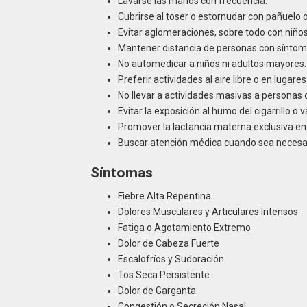
Lavarse las manos con frecuencia.
Cubrirse al toser o estornudar con pañuelo 
Evitar aglomeraciones, sobre todo con niño
Mantener distancia de personas con síntoma
No automedicar a niños ni adultos mayores.
Preferir actividades al aire libre o en lugares
No llevar a actividades masivas a personas c
Evitar la exposición al humo del cigarrillo o
Promover la lactancia materna exclusiva e
Buscar atención médica cuando sea necesario
Síntomas
Fiebre Alta Repentina
Dolores Musculares y Articulares Intensos
Fatiga o Agotamiento Extremo
Dolor de Cabeza Fuerte
Escalofríos y Sudoración
Tos Seca Persistente
Dolor de Garganta
Congestión o Secreción Nasal