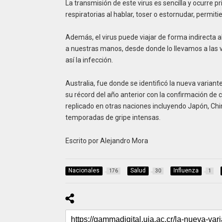
La transmisión de este virus es sencilla y ocurre
respiratorias al hablar, toser o estornudar, permi
Además, el virus puede viajar de forma indirecta 
a nuestras manos, desde donde lo llevamos a las ví
así la infección.
Australia, fue donde se identificó la nueva varia
su récord del año anterior con la confirmación de c
replicado en otras naciones incluyendo Japón, Chi
temporadas de gripe intensas.
Escrito por Alejandro Mora
Nacionales
Salud
Influenza
176
30
1