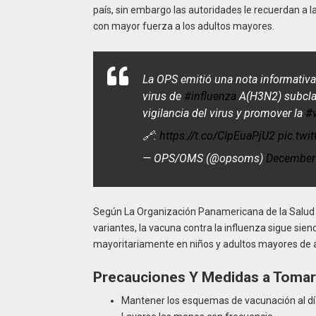
país, sin embargo las autoridades le recuerdan a l
con mayor fuerza a los adultos mayores.
La OPS emitió una nota informativa 
virus de
#influenza
A(H3N2) subclado
vigilancia del virus y promover la
#
🔗:
https://t.co/CIpEuaPjU2
pic.tw
— OPS/OMS (@opsoms)
December
Según La Organización Panamericana de la Salud 
variantes, la vacuna contra la influenza sigue sien
mayoritariamente en niños y adultos mayores de a
Precauciones Y Medidas a Tomar 
Mantener los esquemas de vacunación al dí