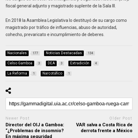
fiscal general adjunto y magistrado suplente de la Sala III.
En 2018 la Asamblea Legislativa lo destituyó de su cargo como
magistrado por tráfico de influencias, abuso de autoridad,
cohecho, prevaricato e incumplimiento de deberes.
Nacionales
Noticias Destacadas
177
134
Celso Gamboa
DEA
Extradición
3
3
4
La Reforma
Narcotáfico
1
1
Newer Post
Older Post
Director del OIJ a Gamboa:
VAR salva a Costa Rica de
“¿Problemas de insomnio?
derrota frente a México
En máxima seguridad