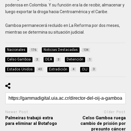
poderosa en Colombia. Y su función era la de recibir, almacenar y
luego exportar la droga hacia Centroamérica y el Caribe.
Gamboa permanecerá recluido en La Reforma por dos meses,
mientras se determina su situación judicial.
Nacionales
Noticias Destacadas
176
134
Celso Gamboa
DEA
Detención
3
3
1
Estados Unidos
Extradición
OIJ
43
4
3
Newer Post
Older Post
Palmeiras trabajó extra
Celso Gamboa ruega
para eliminar al Botafogo
cambio de prisión por
presunto cáncer