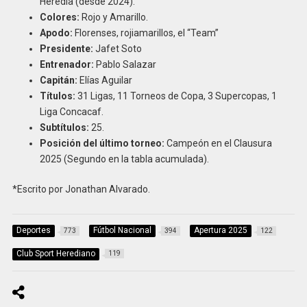
Heredia (desde 2024).
Colores:
Rojo y Amarillo.
Apodo:
Florenses, rojiamarillos, el “Team”
Presidente:
Jafet Soto
Entrenador:
Pablo Salazar
Capitán:
Elías Aguilar
Títulos:
31 Ligas, 11 Torneos de Copa, 3 Supercopas, 1
Liga Concacaf.
Subtítulos:
25.
Posición del último torneo:
Campeón en el Clausura
2025 (Segundo en la tabla acumulada).
*Escrito por Jonathan Alvarado.
Deportes
Fútbol Nacional
Apertura 2025
773
394
122
Club Sport Herediano
119