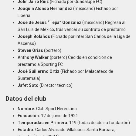
John Jairo Ruiz
(Fichado por Guadalupe FC)
Joaquín Alonso Hernández
(mexicano) Fichado por
Liberia
José de Jesús “Tepa” González
(mexicano) Regresa al
San Luis de México, tras vencer su contrato de préstamo.
Joseph Bolaños
(Fichado por Inter San Carlos de la Liga de
Ascenso)
Steven Orias
(portero)
Anthony Walker
(portero) Cedido en condición de
préstamo a Sporting FC
José Guillermo Ortiz
(Fichado por Malacateco de
Guatemala)
Jafet Soto
(Director técnico)
Datos del club
Nombre:
Club Sport Herediano
Fundación:
12 de junio de 1921
Temporadas en Primera:
119 (todas desde su fundación)
Estadio:
Carlos Alvarado Villalobos, Santa Bárbara,