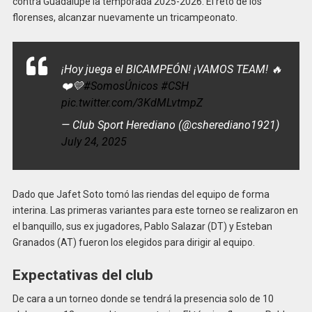
contra Guadalupe la temporada 2025-2026. El reto de los
florenses, alcanzar nuevamente un tricampeonato.
¡Hoy juega el BICAMPEÓN! ¡VAMOS TEAM! 🔥
❤️💛
#SomosÚnicos
#CSH
pic.twitter.com/3KdMLvtmpZ
— Club Sport Herediano (@csherediano1921)
July 24, 2025
Dado que Jafet Soto tomó las riendas del equipo de forma
interina. Las primeras variantes para este torneo se realizaron en
el banquillo, sus ex jugadores, Pablo Salazar (DT) y Esteban
Granados (AT) fueron los elegidos para dirigir al equipo.
Expectativas del club
De cara a un torneo donde se tendrá la presencia solo de 10