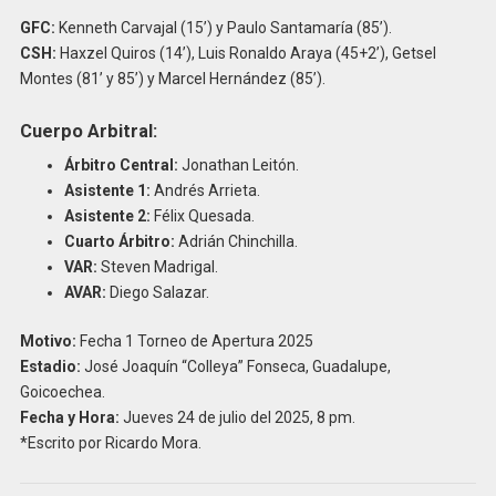
GFC:
Kenneth Carvajal (15’) y Paulo Santamaría (85’).
CSH:
Haxzel Quiros (14’), Luis Ronaldo Araya (45+2’), Getsel
Montes (81’ y 85’) y Marcel Hernández (85’).
Cuerpo Arbitral:
Árbitro Central:
Jonathan Leitón.
Asistente 1:
Andrés Arrieta.
Asistente 2:
Félix Quesada.
Cuarto Árbitro:
Adrián Chinchilla.
VAR:
Steven Madrigal.
AVAR:
Diego Salazar.
Motivo:
Fecha 1 Torneo de Apertura 2025
Estadio:
José Joaquín “Colleya” Fonseca, Guadalupe,
Goicoechea.
Fecha y Hora:
Jueves 24 de julio del 2025, 8 pm.
*Escrito por Ricardo Mora.