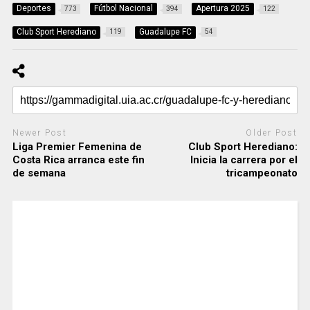
Deportes
Fútbol Nacional
Apertura 2025
773
394
122
Club Sport Herediano
Guadalupe FC
119
54
Newer Post
Older Post
Liga Premier Femenina de
Club Sport Herediano:
Costa Rica arranca este fin
Inicia la carrera por el
de semana
tricampeonato