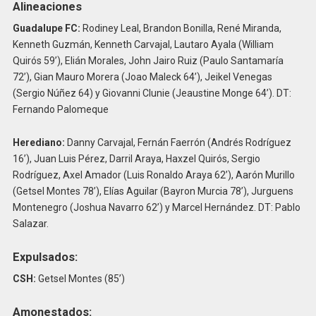
Alineaciones
Guadalupe FC:
Rodiney Leal, Brandon Bonilla, René Miranda,
Kenneth Guzmán, Kenneth Carvajal, Lautaro Ayala (William
Quirós 59’), Elián Morales, John Jairo Ruiz (Paulo Santamaría
72’), Gian Mauro Morera (Joao Maleck 64’), Jeikel Venegas
(Sergio Núñez 64) y Giovanni Clunie (Jeaustine Monge 64’). DT:
Fernando Palomeque
Herediano:
Danny Carvajal, Fernán Faerrón (Andrés Rodríguez
16’), Juan Luis Pérez, Darril Araya, Haxzel Quirós, Sergio
Rodríguez, Axel Amador (Luis Ronaldo Araya 62’), Aarón Murillo
(Getsel Montes 78’), Elías Aguilar (Bayron Murcia 78’), Jurguens
Montenegro (Joshua Navarro 62’) y Marcel Hernández. DT: Pablo
Salazar.
Expulsados:
CSH:
Getsel Montes (85’)
Amonestados: