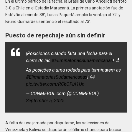
En el último partido de la fecha, la Brasil de Carlo Ancelloti derrotó
3-0 a Chile en el Estadio Maracaná. La primera anotación fue de
Estêvão al minuto 38’, Lucas Paquetá amplió la ventaja al 72’ y
Bruno Guimarães sentenció el resultado al 73’.
Puesto de repechaje aún sin definir
¡Posiciones cuando falta una fecha para el
cierre de las
#EliminatoriasSudamericanas
! 🔝
As posições a uma rodada para terminarem as
#EliminatoriasSudamericanas
! 🤩
pic.twitter.com/RCkOFIA1Un
— CONMEBOL.com (@CONMEBOL)
September 5, 2025
A falta de una jornada por disputarse, las selecciones de
Venezuela y Bolivia se disputarán el último chance para buscar