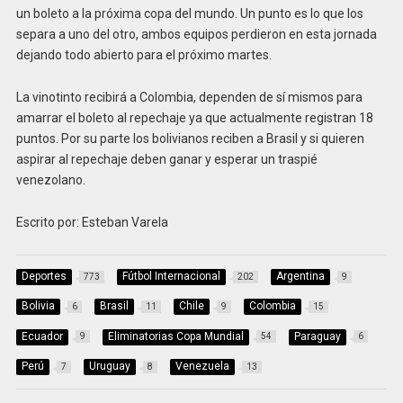
un boleto a la próxima copa del mundo. Un punto es lo que los
separa a uno del otro, ambos equipos perdieron en esta jornada
dejando todo abierto para el próximo martes.
La vinotinto recibirá a Colombia, dependen de sí mismos para
amarrar el boleto al repechaje ya que actualmente registran 18
puntos. Por su parte los bolivianos reciben a Brasil y si quieren
aspirar al repechaje deben ganar y esperar un traspié
venezolano.
Escrito por: Esteban Varela
Deportes
Fútbol Internacional
Argentina
773
202
9
Bolivia
Brasil
Chile
Colombia
6
11
9
15
Ecuador
Eliminatorias Copa Mundial
Paraguay
9
54
6
Perú
Uruguay
Venezuela
7
8
13