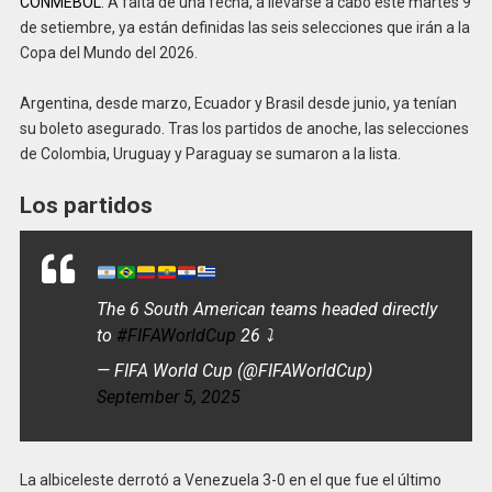
CONMEBOL
. A falta de una fecha, a llevarse a cabo este martes 9
de setiembre, ya están definidas las seis selecciones que irán a la
Copa del Mundo del 2026.
Argentina, desde marzo, Ecuador y Brasil desde junio, ya tenían
su boleto asegurado. Tras los partidos de anoche, las selecciones
de Colombia, Uruguay y Paraguay se sumaron a la lista.
Los partidos
The 6 South American teams headed directly
to
#FIFAWorldCup
26 ⤵️
— FIFA World Cup (@FIFAWorldCup)
September 5, 2025
La albiceleste derrotó a Venezuela 3-0 en el que fue el último