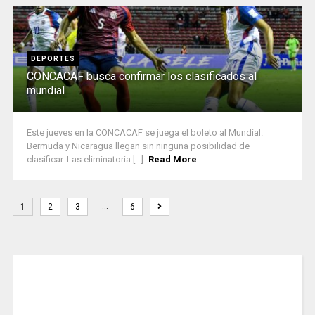
DEPORTES
CONCACAF busca confirmar los clasificados al
mundial
Este jueves en la CONCACAF se juega el boleto al Mundial.
Bermuda y Nicaragua llegan sin ninguna posibilidad de
clasificar. Las eliminatoria [...]
Read More
…
1
2
3
6