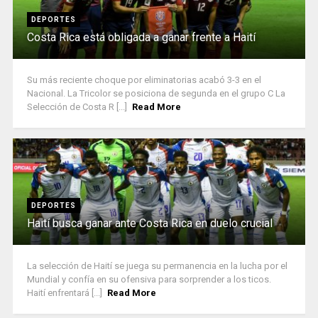
DEPORTES
Costa Rica está obligada a ganar frente a Haití
Su más reciente choque por eliminatorias acabó 3-3 en el
Nacional. La Tricolor se posiciona de segunda en el grupo C La
Selección de Costa R [...]
Read More
DEPORTES
Haití busca ganar ante Costa Rica en duelo crucial
La selección de Haití se juega su permanencia en la lucha por el
Mundial y confía en su ofensiva para sorprender a los ticos.
Haití enfrentará [...]
Read More