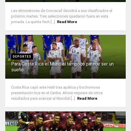
Las eliminatorias de Concacaf decidirá a sus clasificados el
próximo martes. Tres selecciones quedaron fuera en esta
jornada. La quinta fech [...]
Read More
DEPORTES
Para Costa Rica el Mundial tampoco parece ser un
sueño
Costa Rica cayó ante Haití tras apática y bochornosa
presentación tica en el Caribe. Ahora requiere de otros
resultados para avanzar al Mundial [...]
Read More