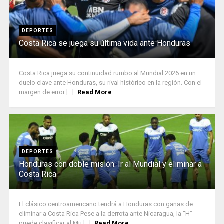
DEPORTES
Costa Rica se juega su última vida ante Honduras
Costa Rica juega su continuidad rumbo al Mundial 2026 en un
duelo clave ante Honduras, su rival histórico en la región. Con el
margen de error [...]
Read More
DEPORTES
Honduras con doble misión: Ir al Mundial y eliminar a
Costa Rica
El clásico centroamericano tendrá a Honduras con ganas de
eliminar a Costa Rica Pese a la derrota ante Nicaragua, la “H”
puede clasificar al Mu [...]
Read More