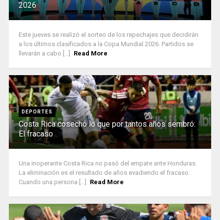
2026
Este jueves se realizó el sorteo de los repechajes que decidirán
a los últimos clasificados a la Copa Mundial 2026. Partidos se
llevarán a cabo [...]
Read More
DEPORTES
Costa Rica cosechó lo que por tantos años sembró:
El fracaso
Una inoperante Costa Rica no pasó del empate ante Honduras.
La eliminación es el resultado de años evadiendo el fracaso.
Cuando una persona [...]
Read More