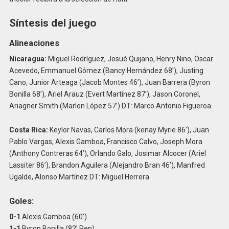
Síntesis del juego
Alineaciones
Nicaragua:
Miguel Rodríguez, Josué Quijano, Henry Nino, Oscar
Acevedo, Emmanuel Gómez (Bancy Hernández 68’), Justing
Cano, Junior Arteaga (Jacob Montes 46’), Juan Barrera (Byron
Bonilla 68’), Ariel Arauz (Evert Martínez 87’), Jason Coronel,
Ariagner Smith (Marlon López 57’) DT: Marco Antonio Figueroa
Costa Rica:
Keylor Navas, Carlos Mora (kenay Myrie 86’), Juan
Pablo Vargas, Alexis Gamboa, Francisco Calvo, Joseph Mora
(Anthony Contreras 64’), Orlando Galo, Josimar Alcocer (Ariel
Lassiter 86’), Brandon Aguilera (Alejandro Bran 46’), Manfred
Ugalde, Alonso Martínez DT: Miguel Herrera
Goles:
0-1
Alexis Gamboa (60’)
1-1
Byron Bonilla (82’ Pen)