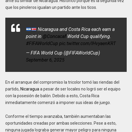
ante su similar de Nicaragua. Histórico porque es la segunda vez
que los pinoleros igualan un partido ante los ticos.
Nicaragua and Costa Rica each earn a
point in
@Concacaf
World Cup qualifying.
#FIFAWorldCup
pic.twitter.com/IHvyaenKRT
— FIFA World Cup (@FIFAWorldCup)
September 6, 2025
En el arranque del compromiso la tricolor tomó las riendas del
partido,
Nicaragua
a pesar de ser locales no logró ser el equipo
con la posesión de balón. Debido a esto, Costa Rica
inmediatamente comenzó a imponer sus ideas de juego.
Conforme el tiempo avanzaba, también aumentaban las
oportunidades creadas por ambas selecciones. Pese a esto,
ninguna jugada lograba generar mayor peligro para ninguna