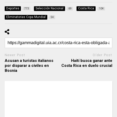
Deportes
Selección Nacional
Costa Rica
773
69
104
Eliminatorias Copa Mundial
54
Newer Post
Older Post
Acusan a turistas italianos
Haití busca ganar ante
por disparar a civiles en
Costa Rica en duelo crucial
Bosnia