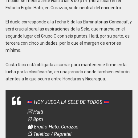
Tricolor se medirá ante Haití a las 8:00 p.m. (hora local) en el
Estadio Ergilio Hato, en Curazao, sede neutral del encuentro.
El duelo corresponde a la fecha 5 de las Eliminatorias Concacaf, y
será crucial para las aspiraciones de la Sele, que marcha en el
segundo lugar del Grupo C con seis puntos. Haití, por su parte, es
tercera con cinco unidades, por lo que el margen de error es
mínimo.
Costa Rica está obligada a sumar para mantenerse firme en la
lucha por la clasificación, en una jornada donde también estarán
atentos a lo que ocurra entre Honduras y Nicaragua.
HOY JUEGA LA SELE DE TODOS
🆚 Haití
⏰ 8pm
🏟️ Ergilio Hato, Curazao
📺 Teletica / Repretel