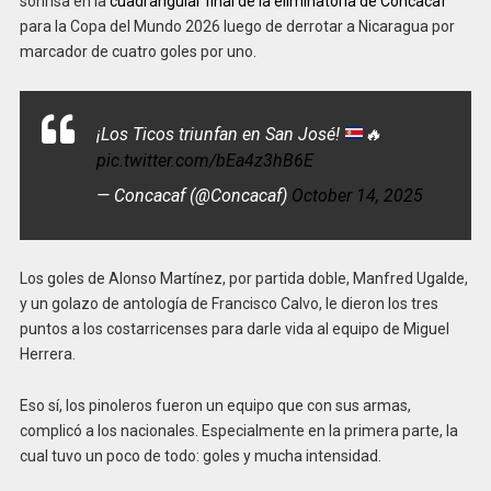
sonrisa en la
cuadrangular final de la eliminatoria de Concacaf
para la Copa del Mundo 2026 luego de derrotar a Nicaragua por
marcador de cuatro goles por uno.
¡Los Ticos triunfan en San José!
🔥
pic.twitter.com/bEa4z3hB6E
— Concacaf (@Concacaf)
October 14, 2025
Los goles de Alonso Martínez, por partida doble, Manfred Ugalde,
y un golazo de antología de Francisco Calvo, le dieron los tres
puntos a los costarricenses para darle vida al equipo de Miguel
Herrera.
Eso sí, los pinoleros fueron un equipo que con sus armas,
complicó a los nacionales. Especialmente en la primera parte, la
cual tuvo un poco de todo: goles y mucha intensidad.