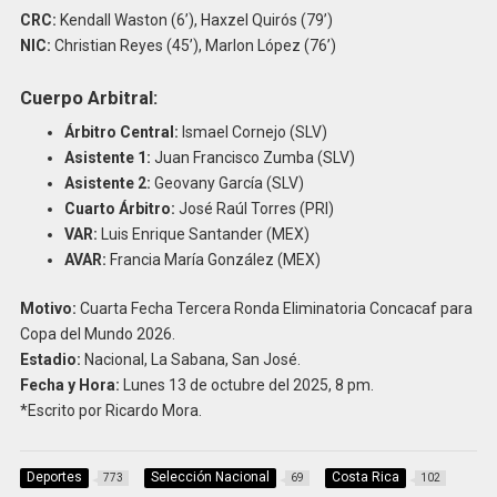
CRC:
Kendall Waston (6’), Haxzel Quirós (79’)
NIC:
Christian Reyes (45’), Marlon López (76’)
Cuerpo Arbitral:
Árbitro Central:
Ismael Cornejo (SLV)
Asistente 1:
Juan Francisco Zumba (SLV)
Asistente 2:
Geovany García (SLV)
Cuarto Árbitro:
José Raúl Torres (PRI)
VAR:
Luis Enrique Santander (MEX)
AVAR:
Francia María González (MEX)
Motivo:
Cuarta Fecha Tercera Ronda Eliminatoria Concacaf para
Copa del Mundo 2026.
Estadio:
Nacional, La Sabana, San José.
Fecha y Hora:
Lunes 13 de octubre del 2025, 8 pm.
*Escrito por Ricardo Mora.
Deportes
Selección Nacional
Costa Rica
773
69
102