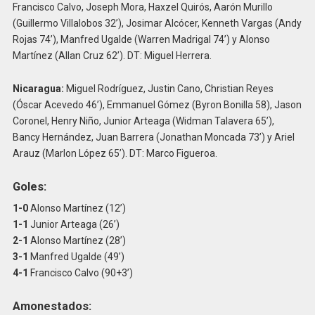
Francisco Calvo, Joseph Mora, Haxzel Quirós, Aarón Murillo
(Guillermo Villalobos 32’), Josimar Alcócer, Kenneth Vargas (Andy
Rojas 74’), Manfred Ugalde (Warren Madrigal 74’) y Alonso
Martínez (Allan Cruz 62’). DT: Miguel Herrera.
Nicaragua:
Miguel Rodríguez, Justin Cano, Christian Reyes
(Óscar Acevedo 46’), Emmanuel Gómez (Byron Bonilla 58), Jason
Coronel, Henry Niño, Junior Arteaga (Widman Talavera 65’),
Bancy Hernández, Juan Barrera (Jonathan Moncada 73’) y Ariel
Arauz (Marlon López 65’). DT: Marco Figueroa.
Goles:
1-0
Alonso Martínez (12’)
1-1
Junior Arteaga (26’)
2-1
Alonso Martínez (28’)
3-1
Manfred Ugalde (49’)
4-1
Francisco Calvo (90+3’)
Amonestados: