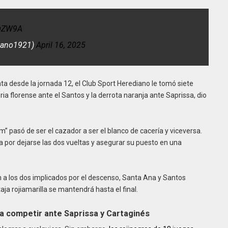
yqZW9A
diano1921)
April 16, 2025
a desde la jornada 12, el Club Sport Herediano le tomó siete
ria florense ante el Santos y la derrota naranja ante Saprissa, dio
am” pasó de ser el cazador a ser el blanco de cacería y viceversa.
ra por dejarse las dos vueltas y asegurar su puesto en una
a los dos implicados por el descenso, Santa Ana y Santos
aja rojiamarilla se mantendrá hasta el final.
a a competir ante Saprissa y Cartaginés