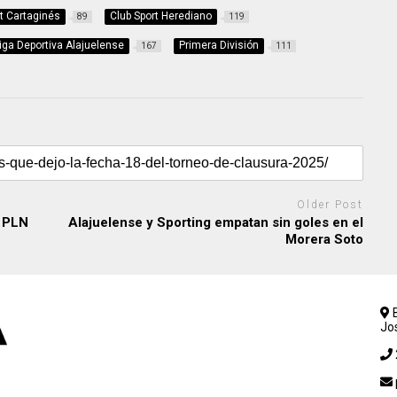
t Cartaginés
Club Sport Herediano
89
119
iga Deportiva Alajuelense
Primera División
167
111
Older Post
l PLN
Alajuelense y Sporting empatan sin goles en el
Morera Soto
B
Jo