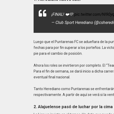
¡FINAL! ❤️💛
pic.twitter.com/Nl90
— Club Sport Herediano (@cshere
Luego que el Puntarenas FC se adueñara de la punt
fechas para por fin superar a los porteños. La victo
pie para el cambio de posición.
Ahora los roles se invirtieron por completo. El “Te
Para el fin de semana, se dará inicio a dicha carre
eventual final nacional.
Tanto Herediano como Puntarenas se enfrentarán 
respectivamente. A partir de aquí se verá si la vent
2. Alajuelense pasó de luchar por la cim