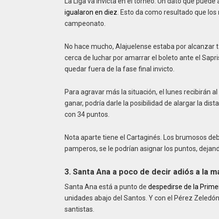
La Liga va invicta en el torneo. Un dato que puede
igualaron en diez
. Esto da como resultado que lo
campeonato.
No hace mucho, Alajuelense estaba por alcanzar t
cerca de luchar por amarrar el boleto ante el Sapris
quedar fuera de la fase final invicto.
Para agravar más la situación, el lunes recibirán al 
ganar, podría darle la posibilidad de alargar la di
con 34 puntos.
Nota aparte tiene el Cartaginés. Los brumosos debía
pamperos, se le podrían asignar los puntos, dejand
3. Santa Ana a poco de decir adiós a la 
Santa Ana está a punto de
despedirse de la Primer
unidades abajo del Santos. Y con el Pérez Zeledó
santistas.