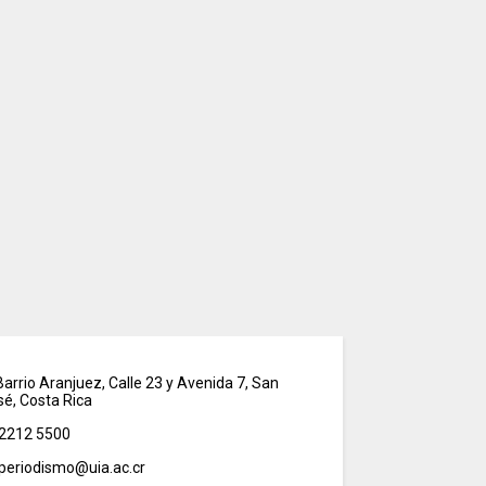
arrio Aranjuez, Calle 23 y Avenida 7, San
sé, Costa Rica
2212 5500
periodismo@uia.ac.cr