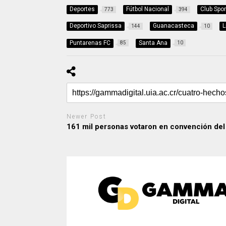
Deportes
Fútbol Nacional
Club Spor
773
394
Deportivo Saprissa
Guanacasteca
L
144
10
Puntarenas FC
Santa Ana
85
10
Newer Post
161 mil personas votaron en convención de