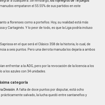
 alegrar a cualquiera. Sin embargo,
los rojinegros de 18 juegos
s manudos empataron el 55.55% de sus partidos en este
anto a florenses como a porteños. Hoy, su realidad está más
sa y Cartaginés. Y lo peor de todo, es que la Liga podría incluso
Saprissa en el que será el Clásico 358 de la historia, lo cual, de
stancia a seis puntos. Pero una derrota manuda los dejaría a ambos
n enfrentar a la ADG, pero por la revocación de la licencia a los
o a los azules con 34 unidades.
máxima categoría
a División
. A falta de doce puntos por disputar, está ocho
n prácticamente salvado, la lucha quedó entre santaneños y