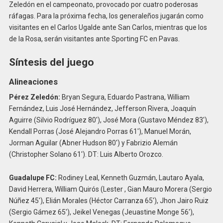
Zeledón en el campeonato, provocado por cuatro poderosas
ráfagas. Para la próxima fecha, los generaleños jugarán como
visitantes en el Carlos Ugalde ante San Carlos, mientras que los
de la Rosa, serán visitantes ante Sporting FC en Pavas.
Síntesis del juego
Alineaciones
Pérez Zeledón:
Bryan Segura, Eduardo Pastrana, William
Fernández, Luis José Hernández, Jefferson Rivera, Joaquín
Aguirre (Silvio Rodríguez 80′), José Mora (Gustavo Méndez 83′),
Kendall Porras (José Alejandro Porras 61′), Manuel Morán,
Jorman Aguilar (Abner Hudson 80′) y Fabrizio Alemán
(Christopher Solano 61′). DT: Luis Alberto Orozco.
Guadalupe FC:
Rodiney Leal, Kenneth Guzmán, Lautaro Ayala,
David Herrera, William Quirós (Lester , Gian Mauro Morera (Sergio
Núñez 45′), Elián Morales (Héctor Carranza 65′), Jhon Jairo Ruiz
(Sergio Gámez 65′), Jeikel Venegas (Jeuastine Monge 56′),