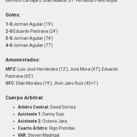
Kenneth Carvajal y Joao Maleck. DT: Fernando Palomeque.
Goles:
1-0
Jorman Aguilar (19′)
2-0
Eduardo Pastrana (24′)
3-0
Jorman Aguilar (74′)
4-0
Jorman Aguilar (77′)
Amonestados:
MPZ:
Luis José Hernández (12′), José Mora (47′), Eduardo
Pastrana (65′)
GFC:
Elián Morales (19′), Jhon Jairo Ruiz (45+1′)
Cuerpo Arbitral:
Árbitro Central:
David Gómez.
Asistente 1:
Danny Sojo.
Asistente 2:
Octavio Jara.
Cuarto Árbitro:
Rigo Prendas.
VAR:
Steven Madrigal.