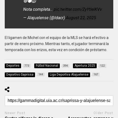
🔴⚫🦁
Nota completa…
pic.twitter.com/ZyYtIeiKVv
— Alajuelense (@ldacr)
August 22, 2025
El ligamen de Michel con el equipo de la MLS se hará efectivo a
partir de enero próximo. Mientras tanto, el jugador terminará la
temporada con los erizos, esta vez en condición de préstamo.
Deportes
Fútbol Nacional
Apertura 2025
773
394
122
Deportivo Saprissa
Liga Deportiva Alajuelense
144
167
Newer Post
Older Post