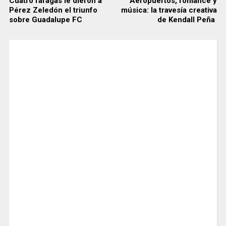
Cuatro ráfagas le dieron a
Aeropuertos, romance y
Pérez Zeledón el triunfo
música: la travesía creativa
sobre Guadalupe FC
de Kendall Peña