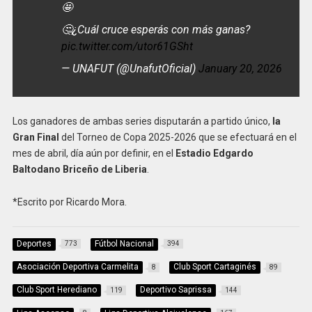
🤩
🤔¿Cuál cruce esperás con más ganas?
pic.twitter.com/utor61GSht
— UNAFUT (@UnafutOficial)
January 20, 2026
Los ganadores de ambas series disputarán a partido único,
la
Gran Final
del Torneo de Copa 2025-2026 que se efectuará en el
mes de abril, día aún por definir, en el
Estadio Edgardo
Baltodano Briceño de Liberia
.
*Escrito por Ricardo Mora.
Deportes
Fútbol Nacional
773
394
Asociación Deportiva Carmelita
Club Sport Cartaginés
8
89
Club Sport Herediano
Deportivo Saprissa
119
144