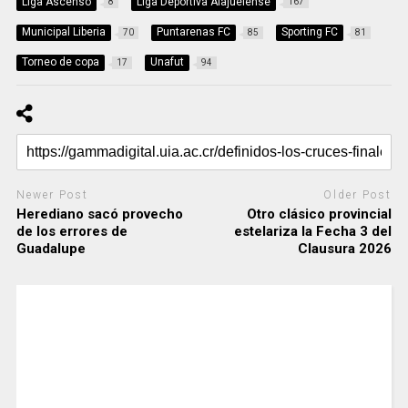
Liga Ascenso
Liga Deportiva Alajuelense
8
167
Municipal Liberia
Puntarenas FC
Sporting FC
70
85
81
Torneo de copa
Unafut
17
94
Newer Post
Older Post
Herediano sacó provecho
Otro clásico provincial
de los errores de
estelariza la Fecha 3 del
Guadalupe
Clausura 2026