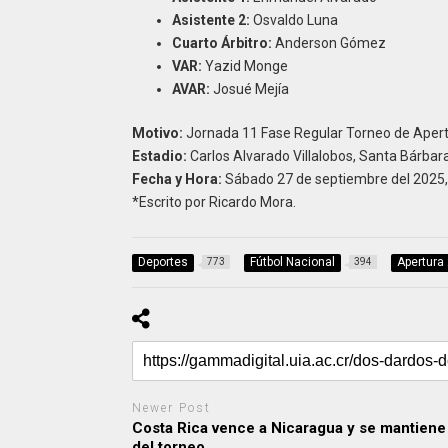
Asistente 2:
Osvaldo Luna
Cuarto Árbitro:
Anderson Gómez
VAR:
Yazid Monge
AVAR:
Josué Mejía
Motivo:
Jornada 11 Fase Regular Torneo de Apert
Estadio:
Carlos Alvarado Villalobos, Santa Bárbara
Fecha y Hora:
Sábado 27 de septiembre del 2025,
*Escrito por Ricardo Mora.
Deportes
Fútbol Nacional
Apertura
773
394
Newer Post
Costa Rica vence a Nicaragua y se mantiene 
del torneo