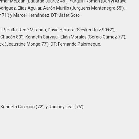
eymar McLean (Eduardo Juárez 46’), Yurguin Román (Darryl Araya
odríguez, Elías Aguilar, Aarón Murillo (Jurguens Montenegro 55’),
71’) y Marcel Hernández. DT: Jafet Soto.
l Peralta, René Miranda, David Herrera (Sleyker Ruiz 90+2’),
cón 83’), Kenneth Carvajal, Elián Morales (Sergio Gámez 77’),
eck (Jeaustine Monge 77’). DT: Fernando Palomeque.
, Kenneth Guzmán (72’) y Rodiney Leal (76’)