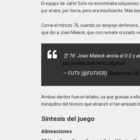
El equipo de Jafet Soto no encontraba soluciones p
por el aire, por tierra, pero era insuficiente. Más b
Corría el minuto 76, cuando un despeje defensivo, 
que dio a Joao Maleck, que con remate cruzado ve
⏰ 76’ Joao Maleck anota el 0-2 y a
pic.twitter.com/mVcu4gHsdi
— FUTV (@FUTVCR)
September 28,
Ambos dardos fueron letales, ya que gracias a ellos
banquillos del técnico que alcanzó el tan ansiado 
Síntesis del juego
Alineaciones