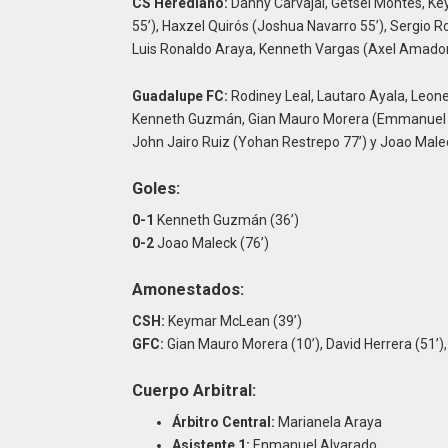
CS Herediano:
Danny Carvajal, Getsel Montes, K
55’), Haxzel Quirós (Joshua Navarro 55’), Sergio R
Luis Ronaldo Araya, Kenneth Vargas (Axel Amador 
Guadalupe FC:
Rodiney Leal, Lautaro Ayala, Leone
Kenneth Guzmán, Gian Mauro Morera (Emmanuel Cha
John Jairo Ruiz (Yohan Restrepo 77’) y Joao Mal
Goles:
0-1
Kenneth Guzmán (36’)
0-2
Joao Maleck (76’)
Amonestados:
CSH:
Keymar McLean (39’)
GFC:
Gian Mauro Morera (10’), David Herrera (51’)
Cuerpo Arbitral:
Árbitro Central:
Marianela Araya
Asistente 1:
Enmanuel Alvarado