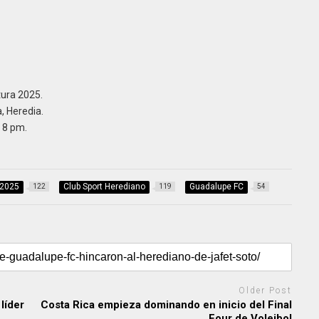
ura 2025.
, Heredia.
 8 pm.
 2025
Club Sport Herediano
Guadalupe FC
122
119
54
Older Post
líder
Costa Rica empieza dominando en inicio del Final
Four de Voleibol