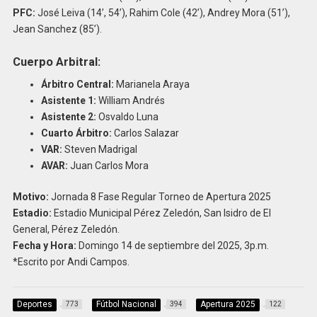
PFC:
José Leiva (14’, 54’), Rahim Cole (42’), Andrey Mora (51’),
Jean Sanchez (85’).
Cuerpo Arbitral:
Árbitro Central:
Marianela Araya
Asistente 1:
William Andrés
Asistente 2:
Osvaldo Luna
Cuarto Árbitro:
Carlos Salazar
VAR:
Steven Madrigal
AVAR:
Juan Carlos Mora
Motivo:
Jornada 8 Fase Regular Torneo de Apertura 2025
Estadio:
Estadio Municipal Pérez Zeledón, San Isidro de El
General, Pérez Zeledón.
Fecha y Hora:
Domingo 14 de septiembre del 2025, 3p.m.
*Escrito por Andi Campos.
Deportes
Fútbol Nacional
Apertura 2025
773
394
122