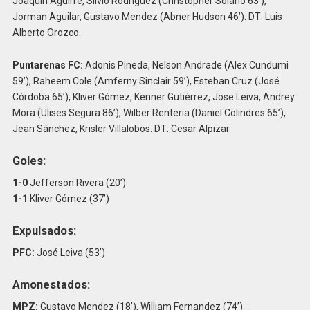
Joaquín Aguirre, Silvio Rodríguez (Christopher Solano 63’),
Jorman Aguilar, Gustavo Mendez (Abner Hudson 46’). DT: Luis
Alberto Orozco.
Puntarenas FC:
Adonis Pineda, Nelson Andrade (Alex Cundumi
59’), Raheem Cole (Amferny Sinclair 59’), Esteban Cruz (José
Córdoba 65’), Kliver Gómez, Kenner Gutiérrez, Jose Leiva, Andrey
Mora (Ulises Segura 86’), Wilber Renteria (Daniel Colindres 65’),
Jean Sánchez, Krisler Villalobos. DT: Cesar Alpizar.
Goles:
1-0
Jefferson Rivera (20’)
1-1
Kliver Gómez (37’)
Expulsados:
PFC:
José Leiva (53’)
Amonestados:
MPZ:
Gustavo Mendez (18’), William Fernandez (74’).