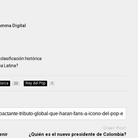
Gamma Digital
lasificación histórica
a Latina?
sica
Rey del Pop
22
1
Older Post
enir
¿Quién es el nuevo presidente de Colombia?