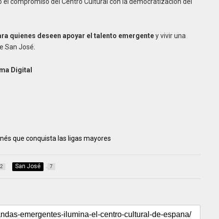
 el compromiso del Centro Cultural con la democratización del
ara quienes deseen apoyar el talento emergente
y vivir una
de San José
.
ma Digital
onés que conquista las ligas mayores
San José
2
7