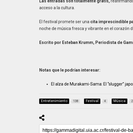
Las entradas son totalmente gratis,
reafirmando
acceso a la cultura.
El festival promete ser una
cita imprescindible p
noche de música fresca y vibrante en el corazón 
Escrito por Esteban Krumm, Periodista de Gam
Notas que le podrían interesar:
El alza de Murakami-Sama: El “slugger” jap
Entretenimiento
Festival
Música
138
4
2