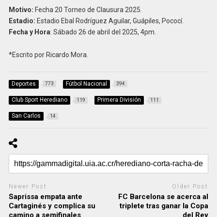
Motivo:
Fecha 20 Torneo de Clausura 2025.
Estadio:
Estadio Ebal Rodríguez Aguilar, Guápiles, Pococí.
Fecha y Hora
: Sábado 26 de abril del 2025, 4pm.
*Escrito por Ricardo Mora.
Deportes
Fútbol Nacional
773
394
Club Sport Herediano
Primera División
119
111
San Carlos
14
Newer Post
Older Post
Saprissa empata ante
FC Barcelona se acerca al
Cartaginés y complica su
triplete tras ganar la Copa
camino a semifinales
del Rey