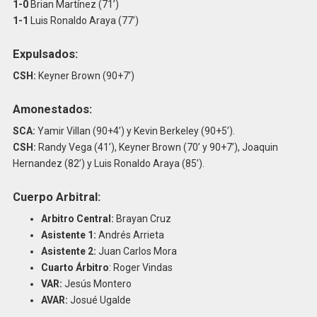
1-0
Brian Martínez (71’)
1-1
Luis Ronaldo Araya (77’)
Expulsados:
CSH:
Keyner Brown (90+7’)
Amonestados:
SCA:
Yamir Villan (90+4’) y Kevin Berkeley (90+5’).
CSH:
Randy Vega (41’), Keyner Brown (70’ y 90+7’), Joaquin
Hernandez (82’) y Luis Ronaldo Araya (85’).
Cuerpo Arbitral:
Arbitro Central:
Brayan Cruz
Asistente 1:
Andrés Arrieta
Asistente 2:
Juan Carlos Mora
Cuarto Árbitro
: Roger Vindas
VAR:
Jesús Montero
AVAR:
Josué Ugalde