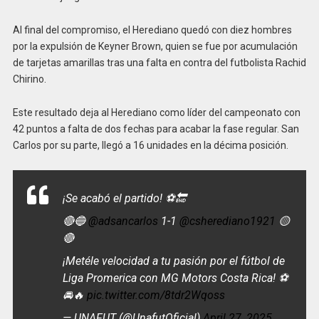
Al final del compromiso, el Herediano quedó con diez hombres
por la expulsión de Keyner Brown, quien se fue por acumulación
de tarjetas amarillas tras una falta en contra del futbolista Rachid
Chirino.
Este resultado deja al Herediano como líder del campeonato con
42 puntos a falta de dos fechas para acabar la fase regular. San
Carlos por su parte, llegó a 16 unidades en la décima posición.
¡Se acabó el partido! ⚽️🔚
🔴🔵
@adsancarlos
1-1
@csherediano1921
🟡
🔴
¡Metéle velocidad a tu pasión por el fútbol de
Liga Promerica con MG Motors Costa Rica! ⚽
🚘🔥
pic.twitter.com/8tdr2Wqoss
— UNAFUT (@UnafutOficial)
April 27, 2025