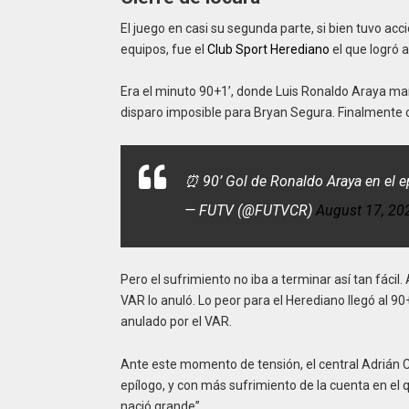
El juego en casi su segunda parte, si bien tuvo a
equipos, fue el
Club Sport Herediano
el que logró an
Era el minuto 90+1’, donde Luis Ronaldo Araya man
disparo imposible para Bryan Segura. Finalmente cay
⏰ 90’ Gol de Ronaldo Araya en el e
— FUTV (@FUTVCR)
August 17, 20
Pero el sufrimiento no iba a terminar así tan fácil.
VAR lo anuló. Lo peor para el Herediano llegó al 
anulado por el VAR.
Ante este momento de tensión, el central Adrián Chi
epílogo, y con más sufrimiento de la cuenta en el 
nació grande”.