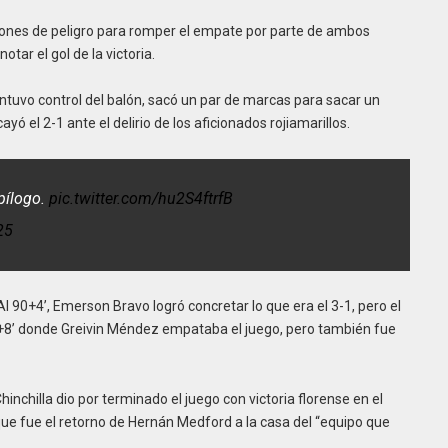
cciones de peligro para romper el empate por parte de ambos
otar el gol de la victoria.
tuvo control del balón, sacó un par de marcas para sacar un
ó el 2-1 ante el delirio de los aficionados rojiamarillos.
pílogo.
pic.twitter.com/hu2S4ftrfB
25
 Al 90+4’, Emerson Bravo logró concretar lo que era el 3-1, pero el
90+8’ donde Greivin Méndez empataba el juego, pero también fue
nchilla dio por terminado el juego con victoria florense en el
que fue el retorno de Hernán Medford a la casa del “equipo que