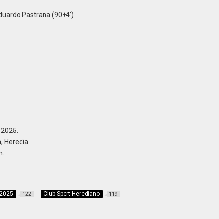
Eduardo Pastrana (90+4’)
 2025.
, Heredia.
m.
 2025
Club Sport Herediano
122
119