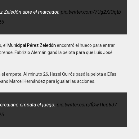
ez Zeledón abre el marcador.
pic.twitter.com/7Ug2XIOqtb
25
, el
Municipal Pérez Zeledón
encontró el hueco para entrar.
lorense, Fabrizio Alemán ganó la pelota para que Luis José
el empate. Al minuto 26, Hazel Quirós pasó la pelota a Elías
bano Marcel Hernández para igualar las acciones.
erediano empata el juego.
pic.twitter.com/fDwTIup6J7
25