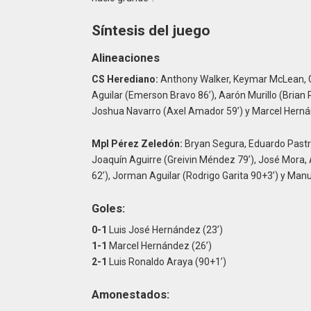
Síntesis del juego
Alineaciones
CS Herediano:
Anthony Walker, Keymar McLean, Get
Aguilar (Emerson Bravo 86’), Aarón Murillo (Brian
Joshua Navarro (Axel Amador 59’) y Marcel Herná
Mpl Pérez Zeledón:
Bryan Segura, Eduardo Pastra
Joaquín Aguirre (Greivin Méndez 79’), José Mora, 
62’), Jorman Aguilar (Rodrigo Garita 90+3’) y Manu
Goles:
0-1
Luis José Hernández (23’)
1-1
Marcel Hernández (26’)
2-1
Luis Ronaldo Araya (90+1’)
Amonestados: