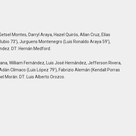
sel Montes, Darryl Araya, Hazel Quirós, Allan Cruz, Elías
 Rubio 73’), Jurguens Montenegro (Luis Ronaldo Araya 59’),
ndez. DT: Hernán Medford.
na, William Fernández, Luis José Hernández, Jefferson Rivera,
Adán Clímaco (Luis López 79’), Fabrizio Alemán (Kendall Porras
el Morán. DT: Luis Alberto Orozco.