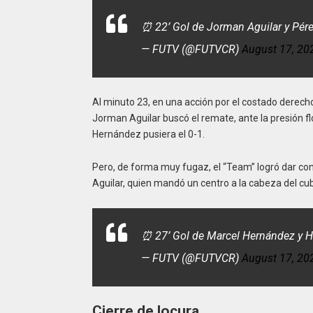
⏰ 22’ Gol de Jorman Aguilar y Pér
— FUTV (@FUTVCR)
August 17, 20
Al minuto 23, en una acción por el costado derecho
Jorman Aguilar buscó el remate, ante la presión f
Hernández pusiera el 0-1.
Pero, de forma muy fugaz, el “Team” logró dar con 
Aguilar, quien mandó un centro a la cabeza del cu
⏰ 27’ Gol de Marcel Hernández y H
— FUTV (@FUTVCR)
August 17, 20
Cierre de locura