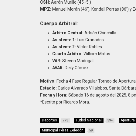
CSH:
Aarón Murillo (45+5’)
MPZ:
Manuel Morán (46’), Kendall Porras (86’) y 
Cuerpo Arbitral:
Árbitro Central:
Adrián Chinchilla.
Asistente 1:
Luis Granados.
Asistente 2:
Víctor Robles.
Cuarto Árbitro:
William Matus.
VAR:
Steven Madrigal.
AVAR:
Deily Gómez.
Motivo:
Fecha 4 Fase Regular Torneo de Apertura
Estadio:
Carlos Alvarado Villalobos, Santa Bárbara
Fecha y Hora:
Sábado 16 de agosto del 2025, 8 p
*Escrito por Ricardo Mora.
Deportes
Fútbol Nacional
Apertura
773
394
Municipal Pérez Zeledón
59