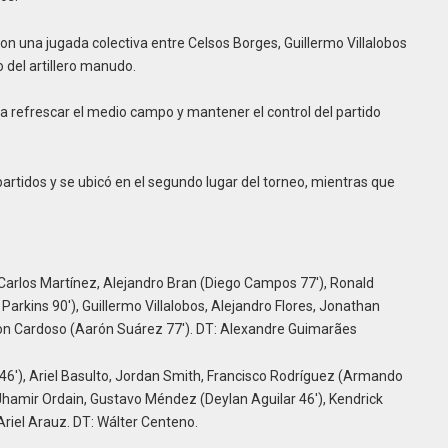
con una jugada colectiva entre Celsos Borges, Guillermo Villalobos
 del artillero manudo.
a refrescar el medio campo y mantener el control del partido
artidos y se ubicó en el segundo lugar del torneo, mientras que
arlos Martínez, Alejandro Bran (Diego Campos 77′), Ronald
Parkins 90′), Guillermo Villalobos, Alejandro Flores, Jonathan
son Cardoso (Aarón Suárez 77′). DT: Alexandre Guimarães
 46′), Ariel Basulto, Jordan Smith, Francisco Rodríguez (Armando
 Jhamir Ordain, Gustavo Méndez (Deylan Aguilar 46′), Kendrick
Ariel Arauz. DT: Wálter Centeno.