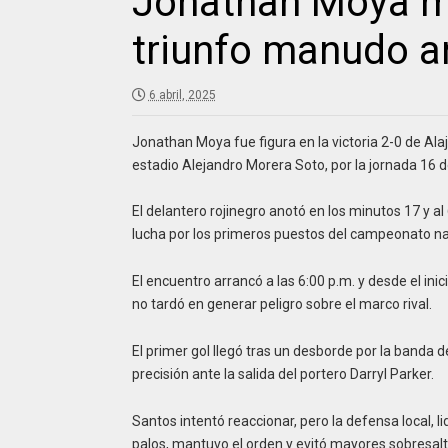
Jonathan Moya ma
triunfo manudo a
6 abril, 2025
Jonathan Moya fue figura en la victoria 2-0 de Ala
estadio Alejandro Morera Soto, por la jornada 16 d
El delantero rojinegro anotó en los minutos 17 y a
lucha por los primeros puestos del campeonato na
El encuentro arrancó a las 6:00 p.m. y desde el inic
no tardó en generar peligro sobre el marco rival.
El primer gol llegó tras un desborde por la banda 
precisión ante la salida del portero Darryl Parker.
Santos intentó reaccionar, pero la defensa local, 
palos, mantuvo el orden y evitó mayores sobresalt