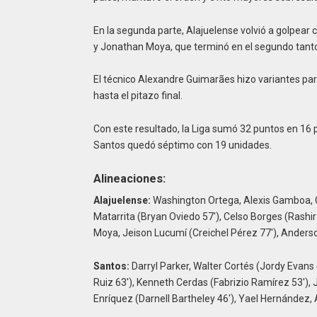
En la segunda parte, Alajuelense volvió a golpear 
y Jonathan Moya, que terminó en el segundo tanto
El técnico Alexandre Guimarães hizo variantes par
hasta el pitazo final.
Con este resultado, la Liga sumó 32 puntos en 16 p
Santos quedó séptimo con 19 unidades.
Alineaciones:
Alajuelense:
Washington Ortega, Alexis Gamboa, C
Matarrita (Bryan Oviedo 57′), Celso Borges (Rashir 
Moya, Jeison Lucumí (Creichel Pérez 77′), Ander
Santos:
Darryl Parker, Walter Cortés (Jordy Evans
Ruiz 63′), Kenneth Cerdas (Fabrizio Ramírez 53′),
Enríquez (Darnell Bartheley 46′), Yael Hernández, 