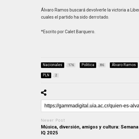
Álvaro Ramos buscará devolverle la victoria a Libe
cuales el partido ha sido derrotado.
*Escrito por Calet Barquero.
Nacionales
Politica
Álvaro Ramos
176
86
PLN
2
Newer Post
Música, diversión, amigos y cultura: Semana
IQ 2025