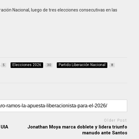
ración Nacional, luego de tres elecciones consecutivas en las
Elecciones 2026
Partido Liberación Nacional
5
30
8
Older Post
 UIA
Jonathan Moya marca doblete y lidera triunfo
manudo ante Santos