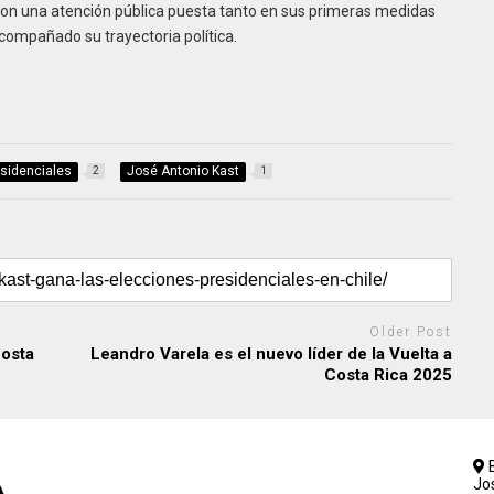
 con una atención pública puesta tanto en sus primeras medidas
compañado su trayectoria política.
sidenciales
José Antonio Kast
2
1
Older Post
Costa
Leandro Varela es el nuevo líder de la Vuelta a
Costa Rica 2025
B
Jo