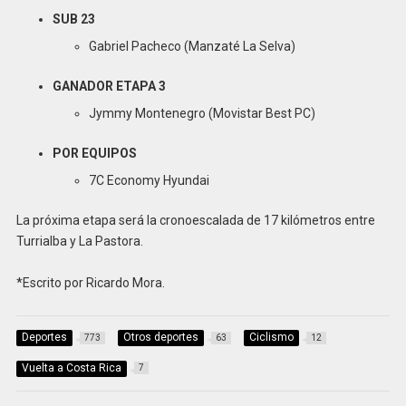
SUB 23
Gabriel Pacheco (Manzaté La Selva)
GANADOR ETAPA 3
Jymmy Montenegro (Movistar Best PC)
POR EQUIPOS
7C Economy Hyundai
La próxima etapa será la cronoescalada de 17 kilómetros entre
Turrialba y La Pastora.
*Escrito por Ricardo Mora.
Deportes
Otros deportes
Ciclismo
773
63
12
Vuelta a Costa Rica
7