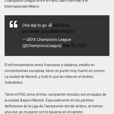
Champions League entre el Paris Saint-Germain y el
Internazionale Milano.
One day to go 🤩
#UCLfinal
pic.twitter.com/ZNMztFRG3U
— UEFA Champions League
(@ChampionsLeague)
May 30, 2025
El enfrentamiento entre franceses e italianos, inédito en
competiciones europeas, tiene un punto muy fuerte en común.
La ciudad de Munich, y todo lo que la rodea en el ámbito
futbolístico.
Tanto el PSG como el Inter, comparten vínculos con el equipo de
la ciudad, Bayern Munich. Especialmente en los partidos
definitorios de la Liga de Campeones donde ambos, al menos
una vez, se cruzaron con lo bávaros en el camino.