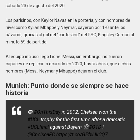
sábado 23 de agosto del 2020.
Los parisinos, con Keylor Navas en la portería, y con nombres de
nivel como Kylian Mbappé y Neymar, cayeron por 1-0 ante los
bávaros, gracias al gol del “canterano” del PSG, Kingsley Coman al
minuto 59 de partido.
Al equipo incluso llegó Lionel Messi, sin embargo, no fueron
capaces de replicar lo ocurrido en 2020, hasta ahora, que dichos
nombres (Messi, Neymar y Mbappé) dejaron el club.
Munich: Punto donde se siempre se hace
historia
🔵
#OnThisDay
in 2012, Chelsea won the
#UCL
trophy for the first time after a dramatic
#UCLfinal
against Bayern 🏆
#OTD
|
@ChelseaFC
https://t.co/GEfxLIkCQ7