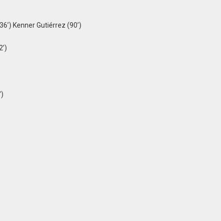
36’) Kenner Gutiérrez (90’)
2’)
′)