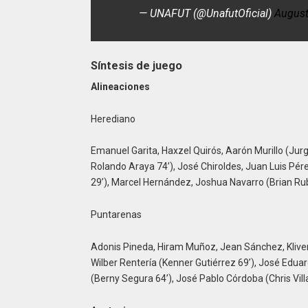
— UNAFUT (@UnafutOficial)
August
Síntesis de juego
Alineaciones
Herediano
Emanuel Garita, Haxzel Quirós, Aarón Murillo (Jur
Rolando Araya 74’), José Chiroldes, Juan Luis Pér
29’), Marcel Hernández, Joshua Navarro (Brian Rub
Puntarenas
Adonis Pineda, Hiram Muñoz, Jean Sánchez, Kliver 
Wilber Rentería (Kenner Gutiérrez 69’), José Edua
(Berny Segura 64’), José Pablo Córdoba (Chris Vill