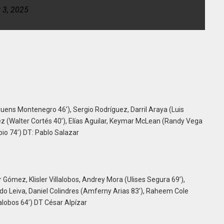
 3, 2025
guens Montenegro 46’), Sergio Rodríguez, Darril Araya (Luis
ez (Walter Cortés 40’), Elías Aguilar, Keymar McLean (Randy Vega
io 74’) DT: Pablo Salazar
Gómez, Klisler Villalobos, Andrey Mora (Ulises Segura 69’),
rdo Leiva, Daniel Colindres (Amferny Arias 83’), Raheem Cole
alobos 64’) DT César Alpízar