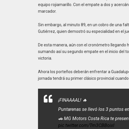
equipo rojiamarillo. Con el empate a dos y acercán
marcador.
Sin embargo, al minuto 89, en un cobro de una falt
Gutiérrez, quien demostró su especialidad en el ju
De esta manera, aún con el cronómetro llegando ha
sumando así su segundo empate en el inicio del to
victoria.
Ahora los porteños deberán enfrentar a Guadalupe e
jornada tendrá su primer clásico provincial cuando 
¡FINAAAAL! 🔥
Puntarenas se llevó los 3 puntos e
🚗 MG Motors Costa Rica te presenta
pic.twitter.com/Tm3CBBoixl