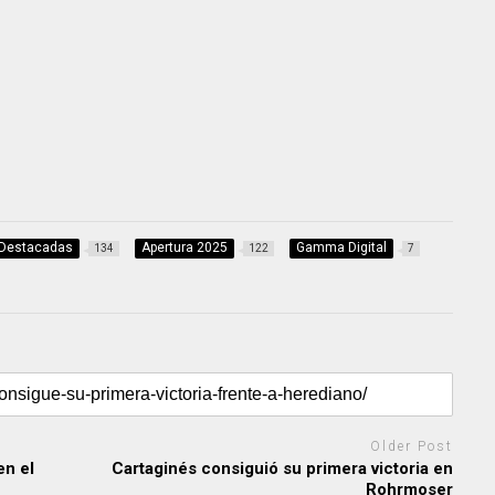
 Destacadas
Apertura 2025
Gamma Digital
134
122
7
Older Post
en el
Cartaginés consiguió su primera victoria en
Rohrmoser