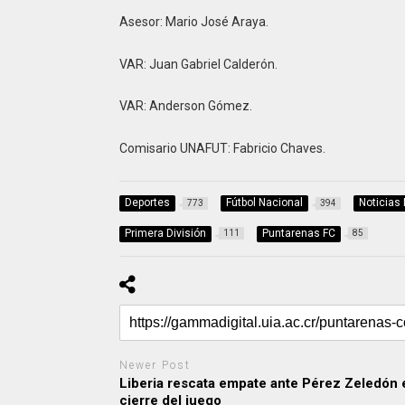
Asesor: Mario José Araya.
VAR: Juan Gabriel Calderón.
VAR: Anderson Gómez.
Comisario UNAFUT:
Fabricio Chaves.
Deportes
Fútbol Nacional
Noticias
773
394
Primera División
Puntarenas FC
111
85
Newer Post
Liberia rescata empate ante Pérez Zeledón 
cierre del juego