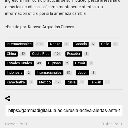
ingreso al mar, como prácticas de surf, buceo, pesca artesanal o
deportes acuáticos, así como mantenerse atentos a la
información oficial por si la amenaza cambia.
*Escrito por: Kennya Arguedas Chaves
Internacionales
Alaska
Canadá
Chile
119
1
5
9
China
Costa Rica
Ecuador
13
104
9
Estados Unidos
Filipinas
Hawái
43
2
1
Indonesia
Internacionales
Japón
2
57
5
Kamchatka
México
Rusia
Taiwán
1
12
7
5
Newer Post
Older Post