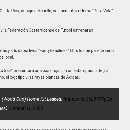
Costa Rica, debajo del cuello, se encuentra el lema “Pura Vida”.
y la Federación Costarricense de Fútbol estrenarán
tas y kits deportivos “Footyheadlines” filtró lo que parece ser la
e local.
La Sele
” presentará una base roja con un estampado integral
ino, el logotipo y las rayas blancas de Adidas.
026 (World Cup) Home Kit Leaked:
https://t.co/jYL3YY7gQy
nes)
October 31, 2025