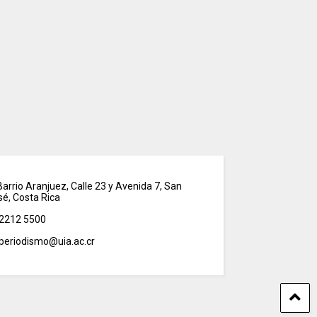
arrio Aranjuez, Calle 23 y Avenida 7, San
sé, Costa Rica
2212 5500
periodismo@uia.ac.cr