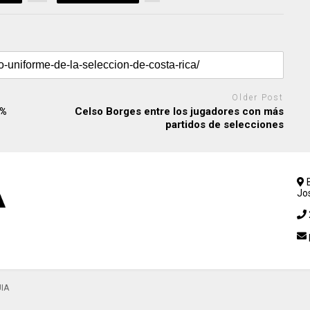
Older Post
3%
Celso Borges entre los jugadores con más
partidos de selecciones
B
Jo
UIA