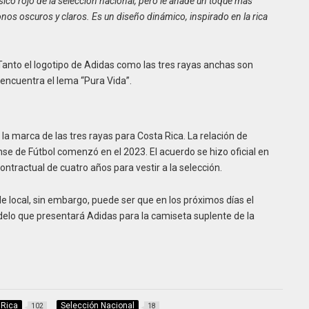
ico rojo de la selección nacional, pero le añade un toque más
os oscuros y claros. Es un diseño dinámico, inspirado en la rica
 Tanto el logotipo de Adidas como las tres rayas anchas son
e encuentra el lema “Pura Vida”.
la marca de las tres rayas para Costa Rica. La relación de
nse de Fútbol comenzó en el 2023. El acuerdo se hizo oficial en
tractual de cuatro años para vestir a la selección.
e local, sin embargo, puede ser que en los próximos días el
odelo que presentará Adidas para la camiseta suplente de la
 Rica
Selección Nacional
102
18