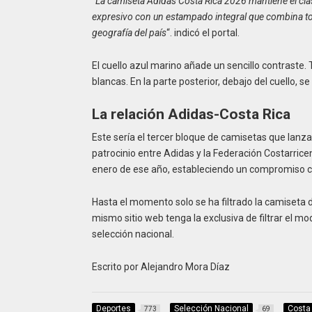
“
La camiseta Adidas Costa Rica 2026 mantiene el clás
expresivo con un estampado integral que combina ton
geografía del país
“. indicó el portal.
El cuello azul marino añade un sencillo contraste.
blancas. En la parte posterior, debajo del cuello, s
La relación Adidas-Costa Rica
Este sería el tercer bloque de camisetas que lanza 
patrocinio entre Adidas y la Federación Costarrice
enero de ese año, estableciendo un compromiso con
Hasta el momento solo se ha filtrado la camiseta d
mismo sitio web tenga la exclusiva de filtrar el m
selección nacional.
Escrito por Alejandro Mora Díaz
Deportes
Selección Nacional
Costa
773
69