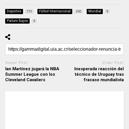
Deportes
Fútbol Internacional
Mundial
773
202
9
Países Bajos
3
Newer Post
Older Post
Ian Martínez jugará la NBA
Inesperada reacción del
Summer League con los
técnico de Uruguay tras
Cleveland Cavaliers
fracaso mundialista