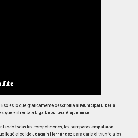
 Eso es lo que gráficamente describiría al
Municipal Liberia
ez que enfrenta a
Liga Deportiva Alajuelense
.
, contando todas las competiciones, los pamperos empataron
ue llegó el gol de
Joaquín Hernández
para darle el triunfo a los