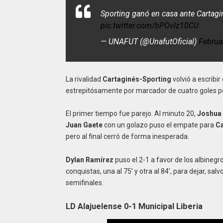
Sporting ganó en casa ante Cartagi
pic.twitter.com/bPOvlz10CU
— UNAFUT (@UnafutOficial)
Februa
La rivalidad
Cartaginés-Sporting
volvió a escribi
estrepitósamente por marcador de cuatro goles por
El primer tiempo fue parejo. Al minuto 20,
Joshua
Juan Gaete
con un golazo puso el empate para
Ca
pero al final cerró de forma inesperada.
Dylan Ramírez
puso el 2-1 a favor de los albineg
conquistas, una al 75’ y otra al 84’, para dejar, sa
semifinales.
LD Alajuelense 0-1 Municipal Liberia