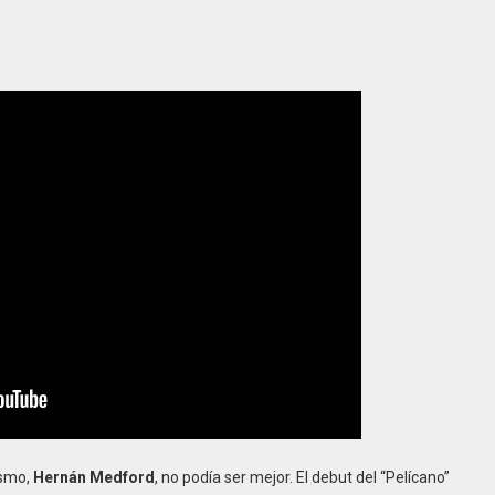
ismo,
Hernán Medford
, no podía ser mejor. El debut del “Pelícano”