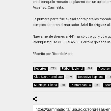
en el banquillo morado se plasmó con un aplastamie
Ascenso: Carmelita.
La primera parte fue avasalladora para los morad
olímpico abrieron el marcador.
Ariel Rodríguez
al 
Nuevamente Brenes al 44’ marcó otro gol y otro gol
Rodríguez puso el 5-0 al 45+1’. Cerró la goleada
Ma
*Escrito por Ricardo Mora.
Deportes
Fútbol Nacional
Asociaci
773
394
Club Sport Herediano
Deportivo Saprissa
119
1
Municipal Liberia
Puntarenas FC
Spor
70
85