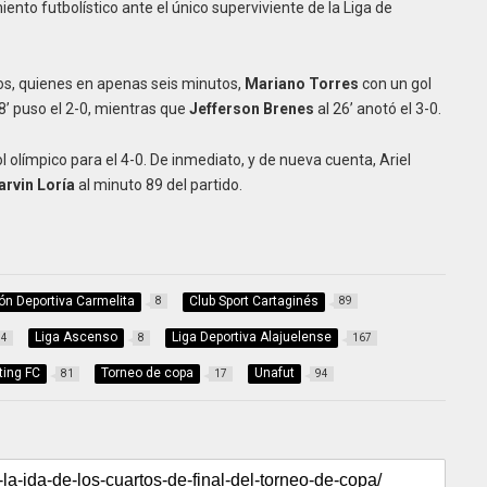
nto futbolístico ante el único superviviente de la Liga de
os, quienes en apenas seis minutos,
Mariano Torres
con un gol
8’ puso el 2-0, mientras que
Jefferson Brenes
al 26’ anotó el 3-0.
 olímpico para el 4-0. De inmediato, y de nueva cuenta, Ariel
rvin Loría
al minuto 89 del partido.
ón Deportiva Carmelita
Club Sport Cartaginés
8
89
Liga Ascenso
Liga Deportiva Alajuelense
44
8
167
ting FC
Torneo de copa
Unafut
81
17
94