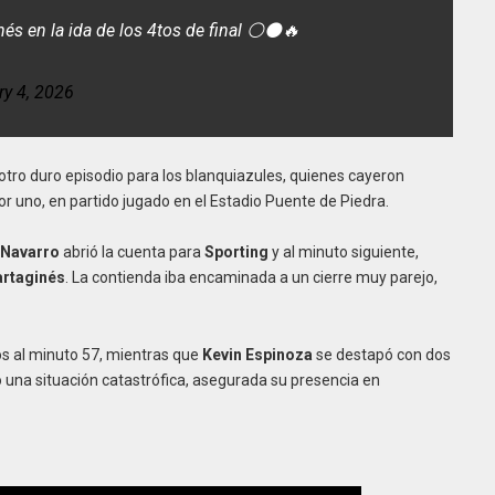
nés en la ida de los 4tos de final ⚪⚫🔥
ry 4, 2026
r otro duro episodio para los blanquiazules, quienes cayeron
 uno, en partido jugado en el Estadio Puente de Piedra.
 Navarro
abrió la cuenta para
Sporting
y al minuto siguiente,
rtaginés
. La contienda iba encaminada a un cierre muy parejo,
ros al minuto 57, mientras que
Kevin Espinoza
se destapó con dos
lvo una situación catastrófica, asegurada su presencia en