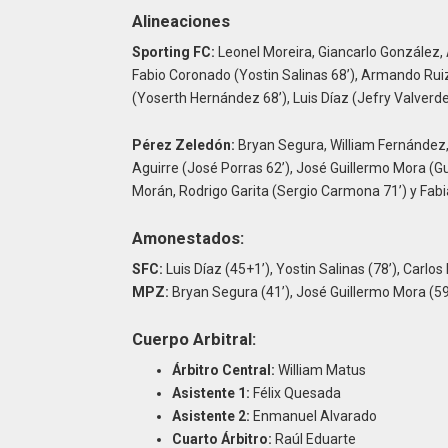
Alineaciones
Sporting FC:
Leonel Moreira, Giancarlo González, 
Fabio Coronado (Yostin Salinas 68’), Armando Ruiz
(Yoserth Hernández 68’), Luis Díaz (Jefry Valverde 
Pérez Zeledón:
Bryan Segura, William Fernández,
Aguirre (José Porras 62’), José Guillermo Mora (G
Morán, Rodrigo Garita (Sergio Carmona 71’) y Fabi
Amonestados:
SFC:
Luis Díaz (45+1’), Yostin Salinas (78’), Carlos 
MPZ:
Bryan Segura (41’), José Guillermo Mora (59
Cuerpo Arbitral:
Árbitro Central:
William Matus
Asistente 1:
Félix Quesada
Asistente 2:
Enmanuel Alvarado
Cuarto Árbitro:
Raúl Eduarte