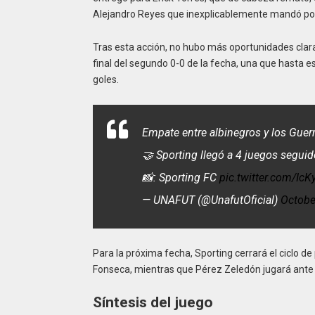
Alejandro Reyes que inexplicablemente mandó por 
Tras esta acción, no hubo más oportunidades claras
final del segundo 0-0 de la fecha, una que hasta 
goles.
Empate entre albinegros y los Guer
🤝 Sporting llegó a 4 juegos seguid
📸: Sporting FC
pic.twitter.com/Ic
— UNAFUT (@UnafutOficial)
Octobe
Para la próxima fecha, Sporting cerrará el ciclo d
Fonseca, mientras que Pérez Zeledón jugará ante S
Síntesis del juego