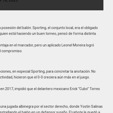
r 16, 2025
posesión del balón. Sporting, el conjunto local, era el obligado
quien está haciendo un buen torneo, pensó de forma distinta.
ventaja en el marcador, pero un aplicado Leonel Moreira logró
 del compromiso.
iones, en especial Sporting, para concretar la anotación. No
tividad, hicieron que el 0-0 creciera aún más en el juego.
en 2017, impidió que el delantero mexicano Erick “Cubo” Torres
n una jugada albinegra por el sector derecho, donde Yostin Salinas
strellando el balón en un defensor sureño. El rebote le quedó a