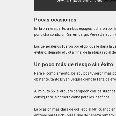
— UNAFUT (@UnafutOficial)
Octobe
Pocas ocasiones
En la primera parte, ambos equipos lucharon por la 
por dicha condición. Sin embargo, Pérez Zeledón, 
Los generaleños fueron por el gol que le daría la 
evitarlo, dejando el 0-0 al final de la etapa inicial
Un poco más de riesgo sin éxito
Para el complemento, los equipos tuvieron más opc
obstante, tanto Bryan Segura como la falta de efec
Al minuto 56, el arquero campeón con los sureños 
consiguiera la primera diana para los josefinos.
La ocasión más clara de gol llegó al 68’, cuando e
entregó para Erick Torres, que de cabeza remató, e