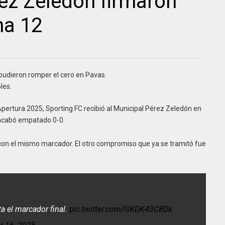
ez Zeledón firmaron
ha 12
pudieron romper el cero en Pavas.
les.
Apertura 2025, Sporting FC recibió al Municipal Pérez Zeledón en
 acabó empatado 0-0.
 con el mismo marcador. El otro compromiso que ya se tramitó fue
a el marcador final.
pic.twitter.com/GKDK43C8Dk