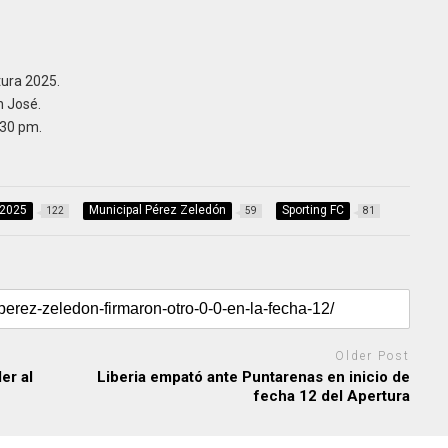
ura 2025.
 José.
:30 pm.
 2025
Municipal Pérez Zeledón
Sporting FC
122
59
81
Older Post
er al
Liberia empató ante Puntarenas en inicio de
fecha 12 del Apertura