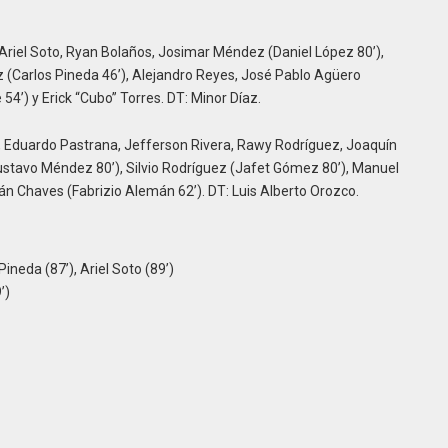
Ariel Soto, Ryan Bolaños, Josimar Méndez (Daniel López 80’),
 (Carlos Pineda 46’), Alejandro Reyes, José Pablo Agüero
54’) y Erick “Cubo” Torres. DT: Minor Díaz.
 Eduardo Pastrana, Jefferson Rivera, Rawy Rodríguez, Joaquín
ustavo Méndez 80’), Silvio Rodríguez (Jafet Gómez 80’), Manuel
án Chaves (Fabrizio Alemán 62’). DT: Luis Alberto Orozco.
Pineda (87’), Ariel Soto (89’)
’)