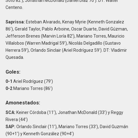
Soto 82’), Jonathan McDonald (Daniel Diaz 70’). DT: Walter
Centeno.
Saprissa:
Esteban Alvarado, Kenay Myrie (Kenneth Gonzalez
86’), Gerald Taylor, Pablo Arboine, Oscar Duarte, David Gúzman,
Jefferson Brenes (Marvin Loría 82’), Mariano Torres, Mauricio
Villalobos (Warren Madrigal 59’), Nicolás Delgadillo (Gustavo
Herrera 59’), Orlando Sinclair (Ariel Rodríguez 59’). DT: Vladimir
Quesada.
Goles:
0-1
Ariel Rodríguez (79’)
0-2
Mariano Torres (86’)
Amonestados:
SCA:
Keiner Córdoba (11’), Jonathan McDonald (33’) y Reggy
Rivera (44’)
SAP:
Orlando Sinclair (11’), Mariano Torres (33’), David Guzmán
(90+1’) y Kenneth González (90+4’)