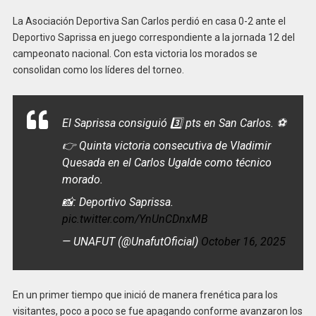
La Asociación Deportiva San Carlos perdió en casa 0-2 ante el
Deportivo Saprissa en juego correspondiente a la jornada 12 del
campeonato nacional. Con esta victoria los morados se
consolidan como los líderes del torneo.
El Saprissa consiguió 3️⃣ pts en San Carlos. ⚽
👉 Quinta victoria consecutiva de Vladimir
Quesada en el Carlos Ugalde como técnico
morado.
📸: Deportivo Saprissa.
pic.twitter.com/YnUnCDnxMB
— UNAFUT (@UnafutOficial)
October 16, 2025
En un primer tiempo que inició de manera frenética para los
visitantes, poco a poco se fue apagando conforme avanzaron los