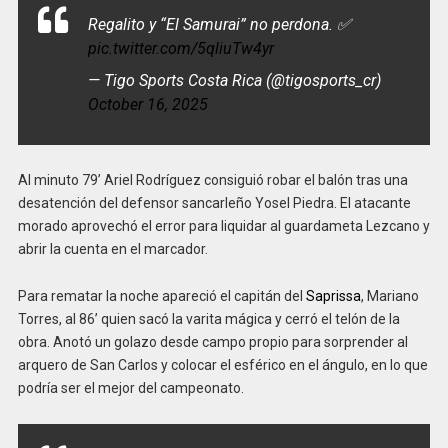
Regalito y “El Samurai” no perdona. ✅
pic.twitter.com/5qliuTw4yr
— Tigo Sports Costa Rica (@tigosports_cr)
October 16, 2025
Al minuto 79’ Ariel Rodríguez consiguió robar el balón tras una
desatención del defensor sancarleño Yosel Piedra. El atacante
morado aprovechó el error para liquidar al guardameta Lezcano y
abrir la cuenta en el marcador.
Para rematar la noche apareció el capitán del
Saprissa
, Mariano
Torres, al 86’ quien sacó la varita mágica y cerró el telón de la
obra. Anotó un golazo desde campo propio para sorprender al
arquero de San Carlos y colocar el esférico en el ángulo, en lo que
podría ser el mejor del campeonato.