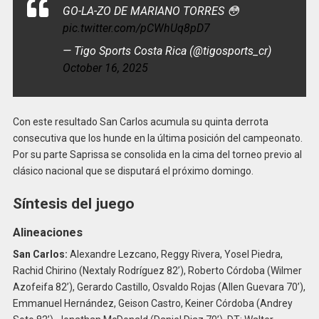
GO-LA-ZO DE MARIANO TORRES 😳
pic.twitter.com/pCWhUq8pD7
— Tigo Sports Costa Rica (@tigosports_cr)
October 16, 2025
Con este resultado San Carlos acumula su quinta derrota
consecutiva que los hunde en la última posición del campeonato.
Por su parte Saprissa se consolida en la cima del torneo previo al
clásico nacional que se disputará el próximo domingo.
Síntesis del juego
Alineaciones
San Carlos:
Alexandre Lezcano, Reggy Rivera, Yosel Piedra,
Rachid Chirino (Nextaly Rodríguez 82’), Roberto Córdoba (Wilmer
Azofeifa 82’), Gerardo Castillo, Osvaldo Rojas (Allen Guevara 70’),
Emmanuel Hernández, Geison Castro, Keiner Córdoba (Andrey