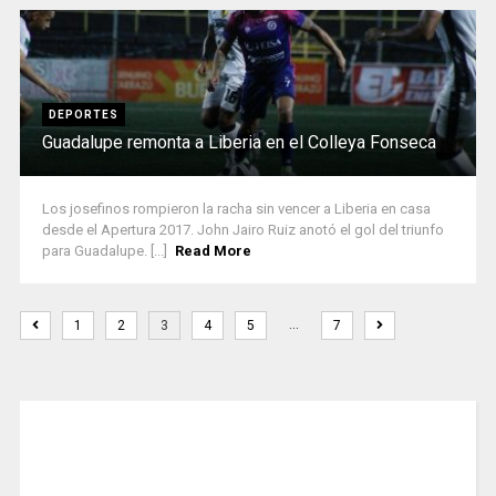
DEPORTES
Guadalupe remonta a Liberia en el Colleya Fonseca
Los josefinos rompieron la racha sin vencer a Liberia en casa
desde el Apertura 2017. John Jairo Ruiz anotó el gol del triunfo
para Guadalupe. [...]
Read More
…
1
2
3
4
5
7