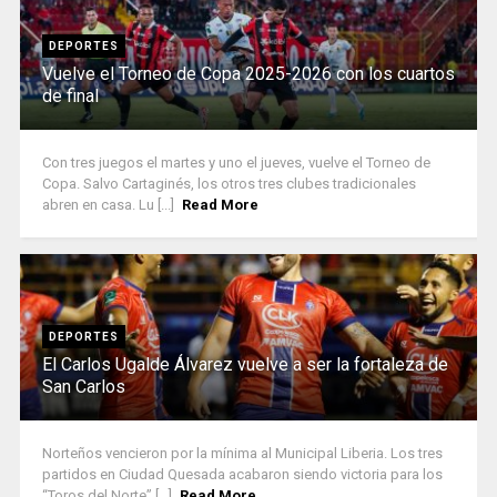
DEPORTES
Vuelve el Torneo de Copa 2025-2026 con los cuartos
de final
Con tres juegos el martes y uno el jueves, vuelve el Torneo de
Copa. Salvo Cartaginés, los otros tres clubes tradicionales
abren en casa. Lu [...]
Read More
DEPORTES
El Carlos Ugalde Álvarez vuelve a ser la fortaleza de
San Carlos
Norteños vencieron por la mínima al Municipal Liberia. Los tres
partidos en Ciudad Quesada acabaron siendo victoria para los
“Toros del Norte” [...]
Read More