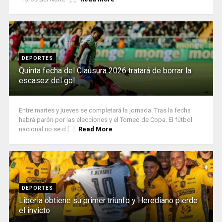
DEPORTES
Quinta fecha del Clausura 2026 tratará de borrar la
escasez del gol
Entre martes y jueves se completará la jornada. Tras la fecha
habrá parón por las elecciones y el Torneo de Copa. El fútbol
nacional no se d [...]
Read More
DEPORTES
Liberia obtiene su primer triunfo y Herediano pierde
el invicto