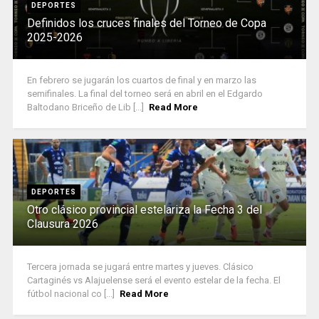
DEPORTES
Definidos los cruces finales del Torneo de Copa
2025-2026
En febrero se jugarán los cuartos de final y en marzo las
semifinales. La final del torneo será en abril en el Edgardo
Baltodano Briceño de Lib [...]
Read More
DEPORTES
Otro clásico provincial estelariza la Fecha 3 del
Clausura 2026
Tercera jornada se jugará entre martes y jueves. Clásico
Cartaginés vs Alajuelense será el evento estelar de la fecha. El
fútbol nacional co [...]
Read More