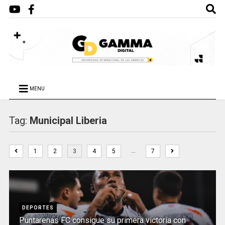
MENU
Tag:
Municipal Liberia
…
1
2
3
4
5
7
DEPORTES
Puntarenas FC consigue su primera victoria con