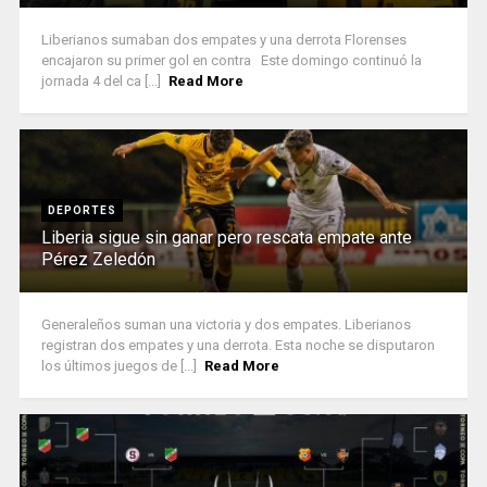
Liberianos sumaban dos empates y una derrota Florenses
encajaron su primer gol en contra Este domingo continuó la
jornada 4 del ca [...]
Read More
DEPORTES
Liberia sigue sin ganar pero rescata empate ante
Pérez Zeledón
Generaleños suman una victoria y dos empates. Liberianos
registran dos empates y una derrota. Esta noche se disputaron
los últimos juegos de [...]
Read More