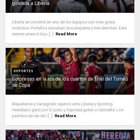
goleada a Liberia
Liberia se convirtió en uno de los equipos con más goles
recibidos. Porteños sumaban dos empates y tres derrotas. Este
viernes arrancó la jo [...]
Read More
DEPORTES
Sorpresas en la ida de los cuartos de final del Torneo
de Copa
Alajuelense y Cartaginés cayeron ante Liberia y Sporting.
Herediano ganó por lo justo y Saprissa goleó a Carmelita. Los
partidos de ida de l [...]
Read More