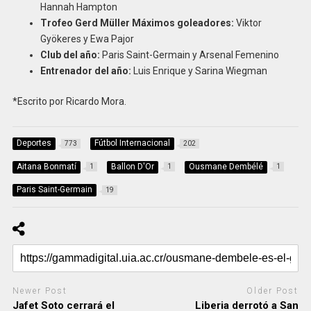
Hannah Hampton
Trofeo Gerd Müller Máximos goleadores:
Viktor
Gyökeres y Ewa Pajor
Club del año:
Paris Saint-Germain y Arsenal Femenino
Entrenador del año:
Luis Enrique y Sarina Wiegman
*Escrito por Ricardo Mora.
Deportes
Fútbol Internacional
773
202
Aitana Bonmatí
Ballon D'Or
Ousmane Dembélé
1
1
1
Paris Saint-Germain
19
Newer Post
Older Post
Jafet Soto cerrará el
Liberia derrotó a San