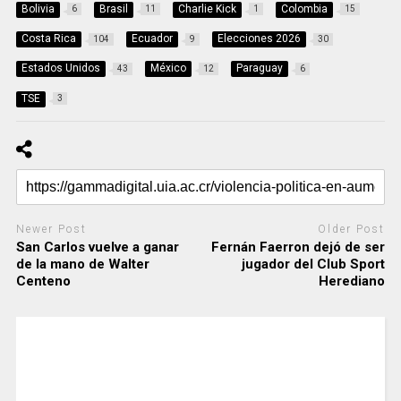
Bolivia
Brasil
Charlie Kick
Colombia
6
11
1
15
Costa Rica
Ecuador
Elecciones 2026
104
9
30
Estados Unidos
México
Paraguay
43
12
6
TSE
3
Newer Post
Older Post
San Carlos vuelve a ganar
Fernán Faerron dejó de ser
de la mano de Walter
jugador del Club Sport
Centeno
Herediano