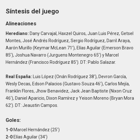
Síntesis del juego
Alineaciones
Herediano:
Dany Carvajal, Haxzel Quiros, Juan Luis Pérez, Getsel
Montes, José Andrés Rodríguez, Sergio Rodríguez, Darril Araya,
Aarón Murillo (Keymar McLean 71’), Elías Aguilar (Emerson Bravo
85’), Joshua Navarro (Jurguens Montenegro 65’) y Marcel
Hernández (Francisco Rodríguez 85’). DT: Pablo Salazar.
Real España:
Luis López (Onán Rodríguez 38’), Devron García,
Wesly Decas, Edson Palacios (Gustavo Souza 46’), Carlos Mejía,
Franklin Flores, Jhow Benavidez, Jack Jean Baptiste (Nixon Cruz
46’), Daniel Aparicio, Dixon Ramírez y Yeison Moreno (Bryan Mora
62’). DT: Jeaustin Campos.
Goles:
1-0
Marcel Hernández (25’)
2-0
Elías Aguilar (34’)