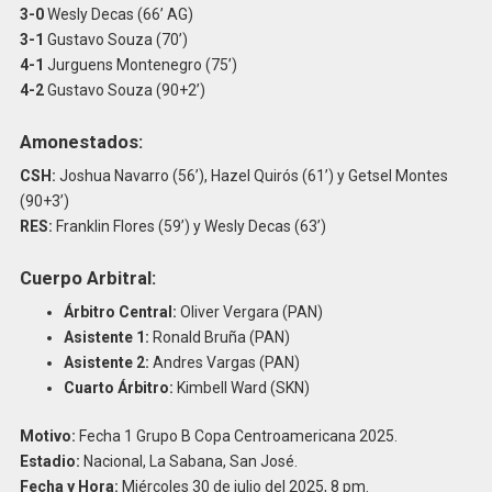
3-0
Wesly Decas (66’ AG)
3-1
Gustavo Souza (70’)
4-1
Jurguens Montenegro (75’)
4-2
Gustavo Souza (90+2’)
Amonestados:
CSH:
Joshua Navarro (56’), Hazel Quirós (61’) y Getsel Montes
(90+3’)
RES:
Franklin Flores (59’) y Wesly Decas (63’)
Cuerpo Arbitral:
Árbitro Central:
Oliver Vergara (PAN)
Asistente 1:
Ronald Bruña (PAN)
Asistente 2:
Andres Vargas (PAN)
Cuarto Árbitro:
Kimbell Ward (SKN)
Motivo:
Fecha 1 Grupo B Copa Centroamericana 2025.
Estadio:
Nacional, La Sabana, San José.
Fecha y Hora:
Miércoles 30 de julio del 2025, 8 pm.