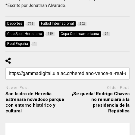
*Escrito por Jonathan Alvarado.
Deportes
Fútbol Internacional
773
202
Club Sport Herediano
Copa Centroamericana
119
34
Real España
1
Newer Post
Older Post
San Isidro de Heredia
¡Se queda! Rodrigo Chaves
estrenará novedoso parque
no renunciará a la
con entorno histórico y
presidencia de la
cultural
República