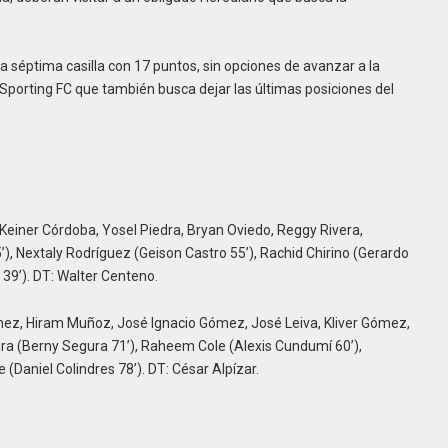
a séptima casilla con 17 puntos, sin opciones de avanzar a la
 Sporting FC que también busca dejar las últimas posiciones del
Keiner Córdoba, Yosel Piedra, Bryan Oviedo, Reggy Rivera,
), Nextaly Rodríguez (Geison Castro 55’), Rachid Chirino (Gerardo
39’). DT: Walter Centeno.
ez, Hiram Muñoz, José Ignacio Gómez, José Leiva, Kliver Gómez,
ura (Berny Segura 71’), Raheem Cole (Alexis Cundumí 60’),
(Daniel Colindres 78’). DT: César Alpízar.