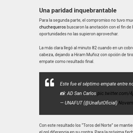
Una paridad inquebrantable
Para la segunda parte, el compromiso no tuvo much
chuchequeros
buscaron la anotación con el fin de l
oportunidades no las supieron aprovechar.
La más clara llegó al minuto 82 cuando en un cobro
cabeza, dejando a Hiram Muñoz con opción de tiro 
empate como resultado final.
Este fue el séptimo empate entre n
📸: AD San Carlos
pic.twitter.com
— UNAFUT (@UnafutOficial)
Novemb
Con este resultado los “Toros del Norte” se mant
el gol diferencia en su contra. Para la próxima fec