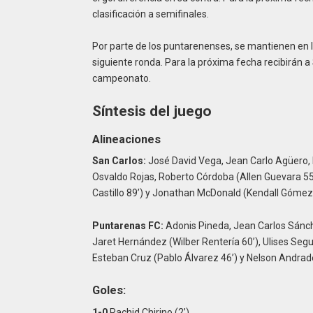
clasificación a semifinales.
Por parte de los puntarenenses, se mantienen en l
siguiente ronda. Para la próxima fecha recibirán a
campeonato.
Síntesis del juego
Alineaciones
San Carlos:
José David Vega, Jean Carlo Agüero, 
Osvaldo Rojas, Roberto Córdoba (Allen Guevara 55’
Castillo 89’) y Jonathan McDonald (Kendall Gómez 
Puntarenas FC:
Adonis Pineda, Jean Carlos Sánch
Jaret Hernández (Wilber Rentería 60’), Ulises Seg
Esteban Cruz (Pablo Álvarez 46’) y Nelson Andrade 
Goles:
1-0
Rachid Chirino (2’)