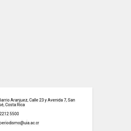
arrio Aranjuez, Calle 23 y Avenida 7, San
sé, Costa Rica
2212 5500
periodismo@uia.ac.cr