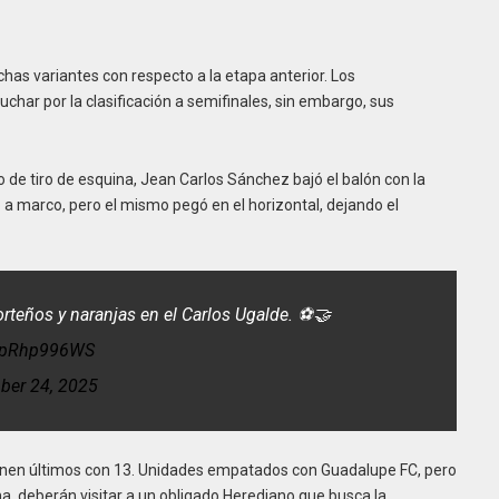
as variantes con respecto a la etapa anterior. Los
uchar por la clasificación a semifinales, sin embargo, sus
 de tiro de esquina, Jean Carlos Sánchez bajó el balón con la
a marco, pero el mismo pegó en el horizontal, dejando el
orteños y naranjas en el Carlos Ugalde. ⚽🤝
/4pRhp996WS
er 24, 2025
ienen últimos con 13. Unidades empatados con Guadalupe FC, pero
ha, deberán visitar a un obligado Herediano que busca la