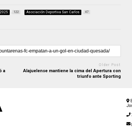
 2025
Asociación Deportiva San Carlos
122
47
Older Post
ó a
Alajuelense mantiene la cima del Apertura con
triunfo ante Sporting
B
Jo