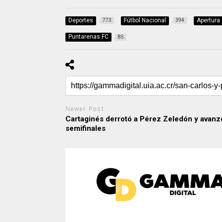
Deportes
Fútbol Nacional
Apertura
773
394
Puntarenas FC
85
Newer Post
Cartaginés derrotó a Pérez Zeledón y avanz
semifinales