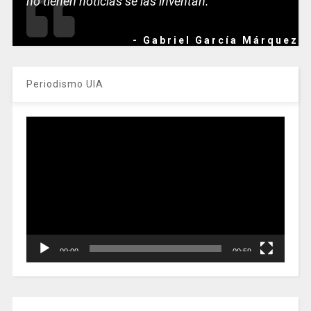
no tienen noticias se las inventan.
- Gabriel García Márquez
Periodismo UIA
Reproductor
de
vídeo
00:00
00:59