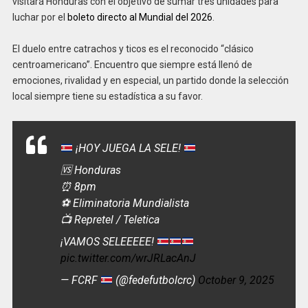
visitará Honduras con el objetivo de sumar tres unidades para
luchar por el
boleto directo al Mundial del 2026
.
El duelo entre catrachos y ticos es el reconocido “clásico
centroamericano”. Encuentro que siempre está llenó de
emociones, rivalidad y en especial, un partido donde la selección
local siempre tiene su estadística a su favor.
¡HOY JUEGA LA SELE!
🆚 Honduras
⏰ 8pm
⚽️ Eliminatoria Mundialista
📺 Repretel / Teletica
¡VAMOS SELEEEEE!
pic.twitter.com/wrJRLacAnJ
— FCRF
(@fedefutbolcrc)
October 9, 2025